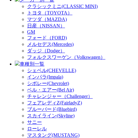
クラシックミニ(CLASSIC MINI)
トヨタ（TOYOTA）
マツダ（MAZDA)
日産（NISSAN）
GM
フォード（FORD)
メルセデス(Mercedes)
ダッジ（Dodge）
フォルクスワーゲン（Volkswagen）
車種別一覧
シェベル(CHEVELLE)
インパラ(Impala)
シボレー(Chevrolet)
ベル・エアー(Bel Air)
チャレンジャー（Challenger）
フェアレディZ(FairladyZ)
ブルーバード(Bluebird)
スカイライン(Skyline)
サニー
ローレル
マスタング(MUSTANG)