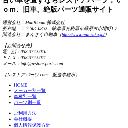
古い車を直すならレストアパーツ．ｃ
ｏｍ、旧車、絶版パーツ通販サイト
運営会社：ManBloom 株式会社
所在地 ：〒504-0852 岐阜県各務原市蘇原古市場町1-7
関連会社：まんさく自動車（
http://www.mansaku.jp/
）
【お問合せ先】
電 話：058-374-9010
ＦＡＸ：058-374-9011
メール：info@restore-parts.com
（レストアパーツ.com 配送事務所）
HOME
メーカー別一覧
車種別一覧
パーツ別一覧
ご利用方法
会社概要
個人情報保護方針