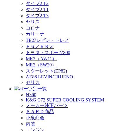
タイプ2 T2
タイプ2 T1
タイプ2 T3
ヤリス
コロナ
カリーナ
TE27レビン・トレノ
８６／ＢＲＺ
トヨタ・スポーツ800
MR2（AW11）
MR2（SW20）
スターレット(EP82)
AE86 LEVIN/TRUENO
セリカ
パーツ別一覧
N360
K&G C72 SUPER COOLING SYSTEM
メーカー純正パーツ
ＳＡＲＤ商品
小泉商会
内装
エンジン