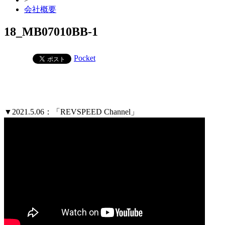
会社概要
18_MB07010BB-1
Pocket
▼2021.5.06：「REVSPEED Channel」