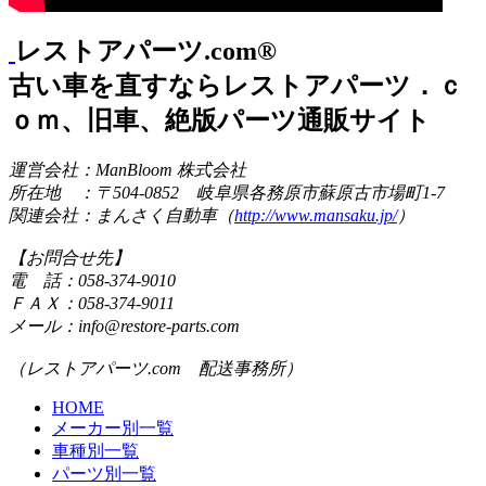
レストアパーツ.com®
古い車を直すならレストアパーツ．ｃ
ｏｍ、旧車、絶版パーツ通販サイト
運営会社：ManBloom 株式会社
所在地 ：〒504-0852 岐阜県各務原市蘇原古市場町1-7
関連会社：まんさく自動車（
http://www.mansaku.jp/
）
【お問合せ先】
電 話：058-374-9010
ＦＡＸ：058-374-9011
メール：info@restore-parts.com
（レストアパーツ.com 配送事務所）
HOME
メーカー別一覧
車種別一覧
パーツ別一覧