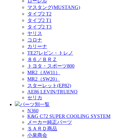
ローレル
マスタング(MUSTANG)
タイプ2 T2
タイプ2 T1
タイプ2 T3
ヤリス
コロナ
カリーナ
TE27レビン・トレノ
８６／ＢＲＺ
トヨタ・スポーツ800
MR2（AW11）
MR2（SW20）
スターレット(EP82)
AE86 LEVIN/TRUENO
セリカ
パーツ別一覧
N360
K&G C72 SUPER COOLING SYSTEM
メーカー純正パーツ
ＳＡＲＤ商品
小泉商会