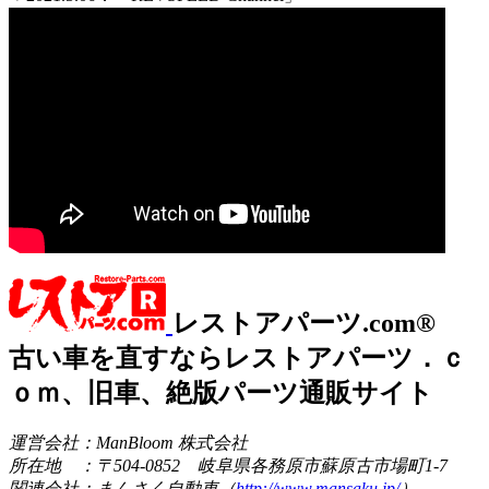
レストアパーツ.com®
古い車を直すならレストアパーツ．ｃ
ｏｍ、旧車、絶版パーツ通販サイト
運営会社：ManBloom 株式会社
所在地 ：〒504-0852 岐阜県各務原市蘇原古市場町1-7
関連会社：まんさく自動車（
http://www.mansaku.jp/
）