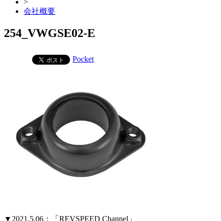
>
会社概要
254_VWGSE02-E
Pocket
▼2021.5.06：「REVSPEED Channel」