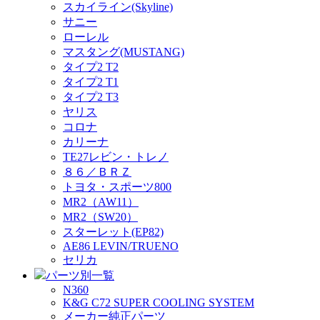
スカイライン(Skyline)
サニー
ローレル
マスタング(MUSTANG)
タイプ2 T2
タイプ2 T1
タイプ2 T3
ヤリス
コロナ
カリーナ
TE27レビン・トレノ
８６／ＢＲＺ
トヨタ・スポーツ800
MR2（AW11）
MR2（SW20）
スターレット(EP82)
AE86 LEVIN/TRUENO
セリカ
パーツ別一覧
N360
K&G C72 SUPER COOLING SYSTEM
メーカー純正パーツ