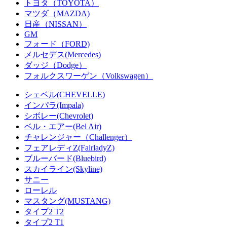
トヨタ（TOYOTA）
マツダ（MAZDA)
日産（NISSAN）
GM
フォード（FORD)
メルセデス(Mercedes)
ダッジ（Dodge）
フォルクスワーゲン（Volkswagen）
シェベル(CHEVELLE)
インパラ(Impala)
シボレー(Chevrolet)
ベル・エアー(Bel Air)
チャレンジャー（Challenger）
フェアレディZ(FairladyZ)
ブルーバード(Bluebird)
スカイライン(Skyline)
サニー
ローレル
マスタング(MUSTANG)
タイプ2 T2
タイプ2 T1