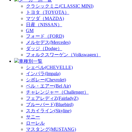
クラシックミニ(CLASSIC MINI)
トヨタ（TOYOTA）
マツダ（MAZDA)
日産（NISSAN）
GM
フォード（FORD)
メルセデス(Mercedes)
ダッジ（Dodge）
フォルクスワーゲン（Volkswagen）
車種別一覧
シェベル(CHEVELLE)
インパラ(Impala)
シボレー(Chevrolet)
ベル・エアー(Bel Air)
チャレンジャー（Challenger）
フェアレディZ(FairladyZ)
ブルーバード(Bluebird)
スカイライン(Skyline)
サニー
ローレル
マスタング(MUSTANG)