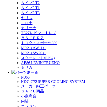
タイプ2 T2
タイプ2 T1
タイプ2 T3
ヤリス
コロナ
カリーナ
TE27レビン・トレノ
８６／ＢＲＺ
トヨタ・スポーツ800
MR2（AW11）
MR2（SW20）
スターレット(EP82)
AE86 LEVIN/TRUENO
セリカ
パーツ別一覧
N360
K&G C72 SUPER COOLING SYSTEM
メーカー純正パーツ
ＳＡＲＤ商品
小泉商会
内装
エンジン