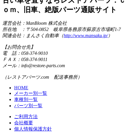
古い車を直すならレストアパーツ．ｃ
ｏｍ、旧車、絶版パーツ通販サイト
運営会社：ManBloom 株式会社
所在地 ：〒504-0852 岐阜県各務原市蘇原古市場町1-7
関連会社：まんさく自動車（
http://www.mansaku.jp/
）
【お問合せ先】
電 話：058-374-9010
ＦＡＸ：058-374-9011
メール：info@restore-parts.com
（レストアパーツ.com 配送事務所）
HOME
メーカー別一覧
車種別一覧
パーツ別一覧
ご利用方法
会社概要
個人情報保護方針