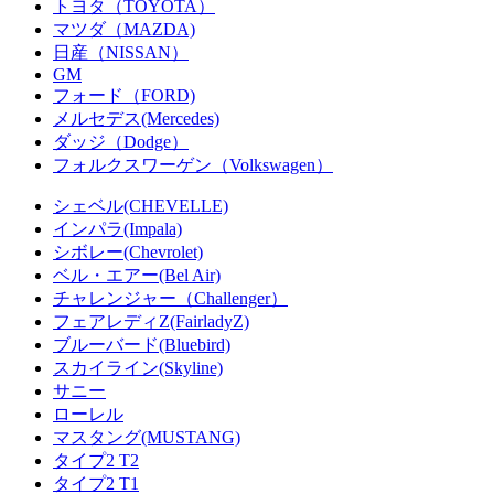
トヨタ（TOYOTA）
マツダ（MAZDA)
日産（NISSAN）
GM
フォード（FORD)
メルセデス(Mercedes)
ダッジ（Dodge）
フォルクスワーゲン（Volkswagen）
シェベル(CHEVELLE)
インパラ(Impala)
シボレー(Chevrolet)
ベル・エアー(Bel Air)
チャレンジャー（Challenger）
フェアレディZ(FairladyZ)
ブルーバード(Bluebird)
スカイライン(Skyline)
サニー
ローレル
マスタング(MUSTANG)
タイプ2 T2
タイプ2 T1