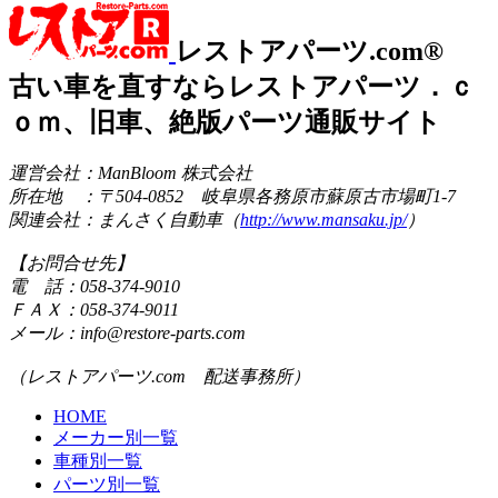
レストアパーツ.com®
古い車を直すならレストアパーツ．ｃ
ｏｍ、旧車、絶版パーツ通販サイト
運営会社：ManBloom 株式会社
所在地 ：〒504-0852 岐阜県各務原市蘇原古市場町1-7
関連会社：まんさく自動車（
http://www.mansaku.jp/
）
【お問合せ先】
電 話：058-374-9010
ＦＡＸ：058-374-9011
メール：info@restore-parts.com
（レストアパーツ.com 配送事務所）
HOME
メーカー別一覧
車種別一覧
パーツ別一覧