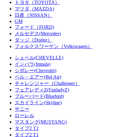
トヨタ（TOYOTA）
マツダ（MAZDA)
日産（NISSAN）
GM
フォード（FORD)
メルセデス(Mercedes)
ダッジ（Dodge）
フォルクスワーゲン（Volkswagen）
シェベル(CHEVELLE)
インパラ(Impala)
シボレー(Chevrolet)
ベル・エアー(Bel Air)
チャレンジャー（Challenger）
フェアレディZ(FairladyZ)
ブルーバード(Bluebird)
スカイライン(Skyline)
サニー
ローレル
マスタング(MUSTANG)
タイプ2 T2
タイプ2 T1