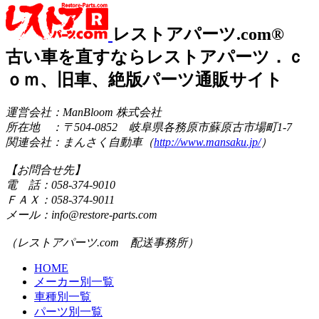
レストアパーツ.com®
古い車を直すならレストアパーツ．ｃ
ｏｍ、旧車、絶版パーツ通販サイト
運営会社：ManBloom 株式会社
所在地 ：〒504-0852 岐阜県各務原市蘇原古市場町1-7
関連会社：まんさく自動車（
http://www.mansaku.jp/
）
【お問合せ先】
電 話：058-374-9010
ＦＡＸ：058-374-9011
メール：info@restore-parts.com
（レストアパーツ.com 配送事務所）
HOME
メーカー別一覧
車種別一覧
パーツ別一覧