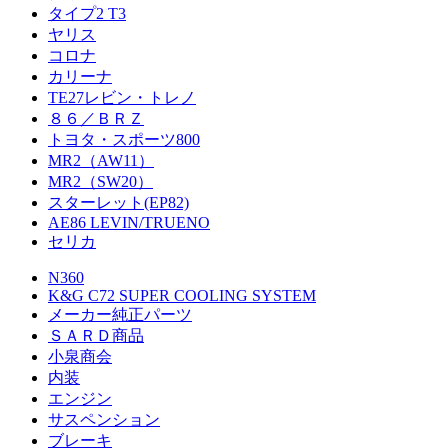
タイプ2 T3
ヤリス
コロナ
カリーナ
TE27レビン・トレノ
８６／ＢＲＺ
トヨタ・スポーツ800
MR2（AW11）
MR2（SW20）
スターレット(EP82)
AE86 LEVIN/TRUENO
セリカ
N360
K&G C72 SUPER COOLING SYSTEM
メーカー純正パーツ
ＳＡＲＤ商品
小泉商会
内装
エンジン
サスペンション
ブレーキ