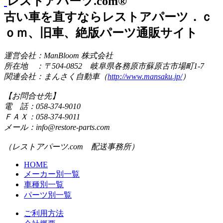
レストアパーツ.com®
古い車を直すならレストアパーツ．ｃ
ｏｍ、旧車、絶版パーツ通販サイト
運営会社：ManBloom 株式会社
所在地 ：〒504-0852 岐阜県各務原市蘇原古市場町1-7
関連会社：まんさく自動車（
http://www.mansaku.jp/
）
【お問合せ先】
電 話：058-374-9010
ＦＡＸ：058-374-9011
メール：info@restore-parts.com
（レストアパーツ.com 配送事務所）
HOME
メーカー別一覧
車種別一覧
パーツ別一覧
ご利用方法