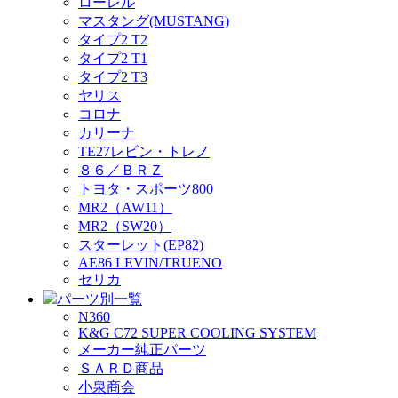
ローレル
マスタング(MUSTANG)
タイプ2 T2
タイプ2 T1
タイプ2 T3
ヤリス
コロナ
カリーナ
TE27レビン・トレノ
８６／ＢＲＺ
トヨタ・スポーツ800
MR2（AW11）
MR2（SW20）
スターレット(EP82)
AE86 LEVIN/TRUENO
セリカ
パーツ別一覧
N360
K&G C72 SUPER COOLING SYSTEM
メーカー純正パーツ
ＳＡＲＤ商品
小泉商会