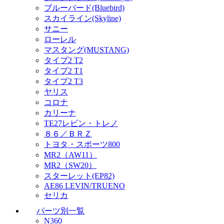
ブルーバード(Bluebird)
スカイライン(Skyline)
サニー
ローレル
マスタング(MUSTANG)
タイプ2 T2
タイプ2 T1
タイプ2 T3
ヤリス
コロナ
カリーナ
TE27レビン・トレノ
８６／ＢＲＺ
トヨタ・スポーツ800
MR2（AW11）
MR2（SW20）
スターレット(EP82)
AE86 LEVIN/TRUENO
セリカ
パーツ別一覧
N360