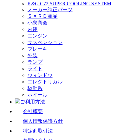
K&G C72 SUPER COOLING SYSTEM
メーカー純正パーツ
ＳＡＲＤ商品
小泉商会
内装
エンジン
サスペンション
ブレーキ
外装
ランプ
ライト
ウィンドウ
エレクトリカル
駆動系
ホイール
ご利用方法
会社概要
個人情報保護方針
特定商取引法