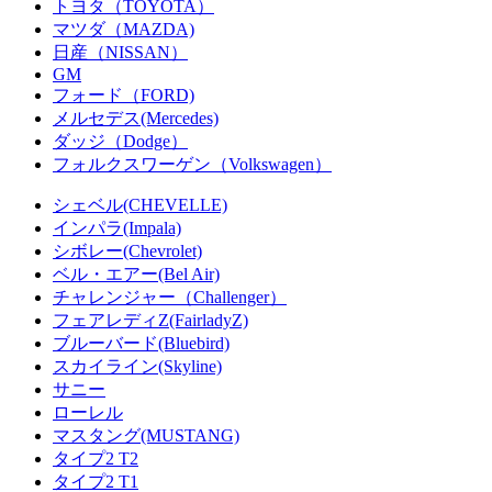
トヨタ（TOYOTA）
マツダ（MAZDA)
日産（NISSAN）
GM
フォード（FORD)
メルセデス(Mercedes)
ダッジ（Dodge）
フォルクスワーゲン（Volkswagen）
シェベル(CHEVELLE)
インパラ(Impala)
シボレー(Chevrolet)
ベル・エアー(Bel Air)
チャレンジャー（Challenger）
フェアレディZ(FairladyZ)
ブルーバード(Bluebird)
スカイライン(Skyline)
サニー
ローレル
マスタング(MUSTANG)
タイプ2 T2
タイプ2 T1