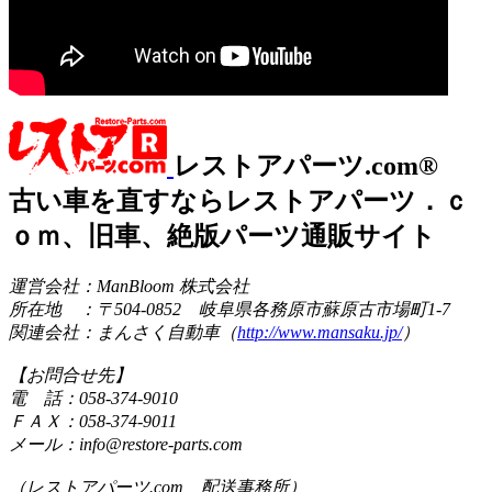
レストアパーツ.com®
古い車を直すならレストアパーツ．ｃ
ｏｍ、旧車、絶版パーツ通販サイト
運営会社：ManBloom 株式会社
所在地 ：〒504-0852 岐阜県各務原市蘇原古市場町1-7
関連会社：まんさく自動車（
http://www.mansaku.jp/
）
【お問合せ先】
電 話：058-374-9010
ＦＡＸ：058-374-9011
メール：info@restore-parts.com
（レストアパーツ.com 配送事務所）