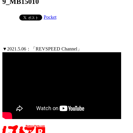
9_MB15010
Pocket
▼2021.5.06：「REVSPEED Channel」