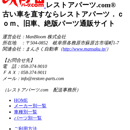
レストアパーツ.com®
古い車を直すならレストアパーツ．ｃ
ｏｍ、旧車、絶版パーツ通販サイト
運営会社：ManBloom 株式会社
所在地 ：〒504-0852 岐阜県各務原市蘇原古市場町1-7
関連会社：まんさく自動車（
http://www.mansaku.jp/
）
【お問合せ先】
電 話：058-374-9010
ＦＡＸ：058-374-9011
メール：info@restore-parts.com
（レストアパーツ.com 配送事務所）
HOME
メーカー別一覧
車種別一覧
パーツ別一覧
ご利用方法