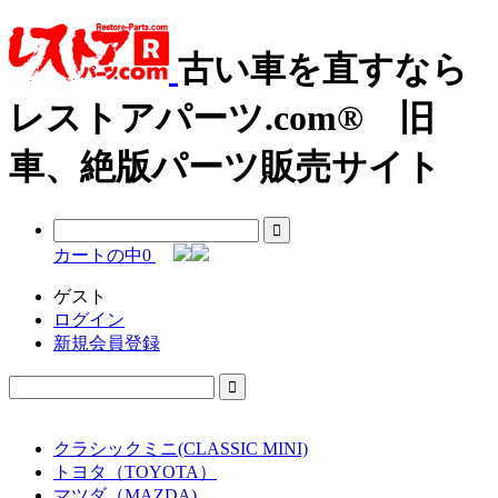
古い車を直すなら
レストアパーツ.com® 旧
車、絶版パーツ販売サイト
カートの中
0
ゲスト
ログイン
新規会員登録
クラシックミニ(CLASSIC MINI)
トヨタ（TOYOTA）
マツダ（MAZDA)