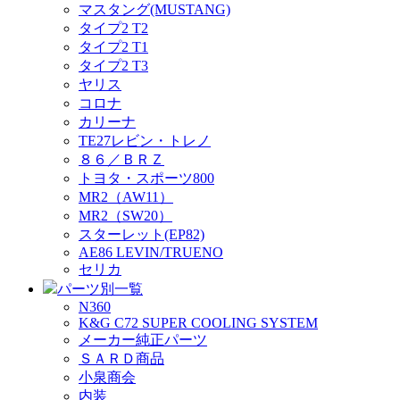
マスタング(MUSTANG)
タイプ2 T2
タイプ2 T1
タイプ2 T3
ヤリス
コロナ
カリーナ
TE27レビン・トレノ
８６／ＢＲＺ
トヨタ・スポーツ800
MR2（AW11）
MR2（SW20）
スターレット(EP82)
AE86 LEVIN/TRUENO
セリカ
パーツ別一覧
N360
K&G C72 SUPER COOLING SYSTEM
メーカー純正パーツ
ＳＡＲＤ商品
小泉商会
内装