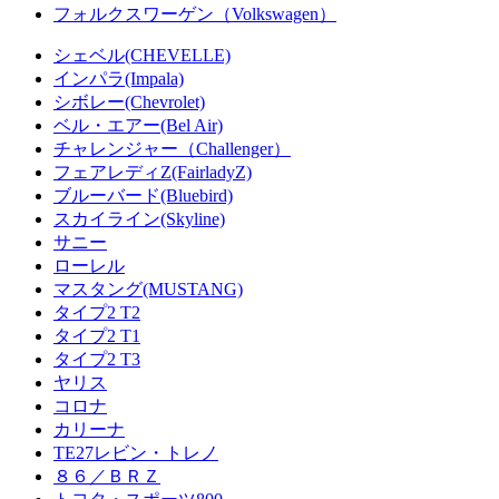
フォルクスワーゲン（Volkswagen）
シェベル(CHEVELLE)
インパラ(Impala)
シボレー(Chevrolet)
ベル・エアー(Bel Air)
チャレンジャー（Challenger）
フェアレディZ(FairladyZ)
ブルーバード(Bluebird)
スカイライン(Skyline)
サニー
ローレル
マスタング(MUSTANG)
タイプ2 T2
タイプ2 T1
タイプ2 T3
ヤリス
コロナ
カリーナ
TE27レビン・トレノ
８６／ＢＲＺ