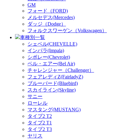
GM
フォード（FORD)
メルセデス(Mercedes)
ダッジ（Dodge）
フォルクスワーゲン（Volkswagen）
車種別一覧
シェベル(CHEVELLE)
インパラ(Impala)
シボレー(Chevrolet)
ベル・エアー(Bel Air)
チャレンジャー（Challenger）
フェアレディZ(FairladyZ)
ブルーバード(Bluebird)
スカイライン(Skyline)
サニー
ローレル
マスタング(MUSTANG)
タイプ2 T2
タイプ2 T1
タイプ2 T3
ヤリス