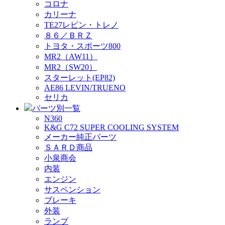
コロナ
カリーナ
TE27レビン・トレノ
８６／ＢＲＺ
トヨタ・スポーツ800
MR2（AW11）
MR2（SW20）
スターレット(EP82)
AE86 LEVIN/TRUENO
セリカ
パーツ別一覧
N360
K&G C72 SUPER COOLING SYSTEM
メーカー純正パーツ
ＳＡＲＤ商品
小泉商会
内装
エンジン
サスペンション
ブレーキ
外装
ランプ