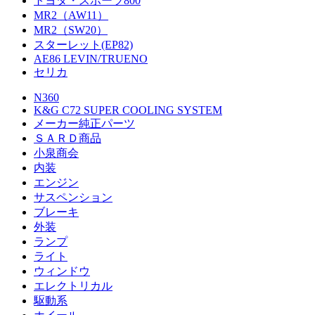
トヨタ・スポーツ800
MR2（AW11）
MR2（SW20）
スターレット(EP82)
AE86 LEVIN/TRUENO
セリカ
N360
K&G C72 SUPER COOLING SYSTEM
メーカー純正パーツ
ＳＡＲＤ商品
小泉商会
内装
エンジン
サスペンション
ブレーキ
外装
ランプ
ライト
ウィンドウ
エレクトリカル
駆動系