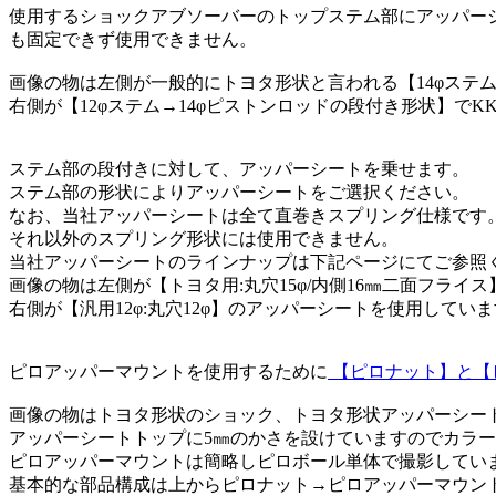
使用するショックアブソーバーのトップステム部にアッパー
も固定できず使用できません。
画像の物は左側が一般的にトヨタ形状と言われる【14φステム
右側が【12φステム→14φピストンロッドの段付き形状】で
ステム部の段付きに対して、アッパーシートを乗せます。
ステム部の形状によりアッパーシートをご選択ください。
なお、当社アッパーシートは全て直巻きスプリング仕様です
それ以外のスプリング形状には使用できません。
当社アッパーシートのラインナップは下記ページにてご参照
画像の物は左側が【トヨタ用:丸穴15φ/内側16㎜二面フライス
右側が【汎用12φ:丸穴12φ】のアッパーシートを使用してい
ピロアッパーマウントを使用するために
【ピロナット】と【
画像の物はトヨタ形状のショック、トヨタ形状アッパーシー
アッパーシートトップに5㎜のかさを設けていますのでカラ
ピロアッパーマウントは簡略しピロボール単体で撮影してい
基本的な部品構成は上からピロナット→ピロアッパーマウン