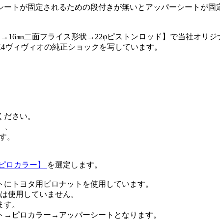
シートが固定されるための段付きが無いとアッパーシートが固
→16㎜二面フライス形状→22φピストンロッド】で当社オリ
KK4ヴィヴィオの純正ショックを写しています。
。
ください。
】、
ます。
ピロカラー】
を選定します。
トにトヨタ用ピロナットを使用しています。
ーは使用していません。
ます。
ト→ピロカラー→アッパーシートとなります。