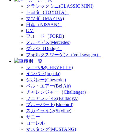
クラシックミニ(CLASSIC MINI)
トヨタ（TOYOTA）
マツダ（MAZDA)
日産（NISSAN）
GM
フォード（FORD)
メルセデス(Mercedes)
ダッジ（Dodge）
フォルクスワーゲン（Volkswagen）
車種別一覧
シェベル(CHEVELLE)
インパラ(Impala)
シボレー(Chevrolet)
ベル・エアー(Bel Air)
チャレンジャー（Challenger）
フェアレディZ(FairladyZ)
ブルーバード(Bluebird)
スカイライン(Skyline)
サニー
ローレル
マスタング(MUSTANG)