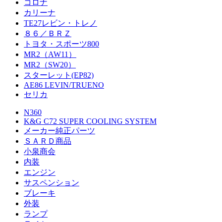
コロナ
カリーナ
TE27レビン・トレノ
８６／ＢＲＺ
トヨタ・スポーツ800
MR2（AW11）
MR2（SW20）
スターレット(EP82)
AE86 LEVIN/TRUENO
セリカ
N360
K&G C72 SUPER COOLING SYSTEM
メーカー純正パーツ
ＳＡＲＤ商品
小泉商会
内装
エンジン
サスペンション
ブレーキ
外装
ランプ