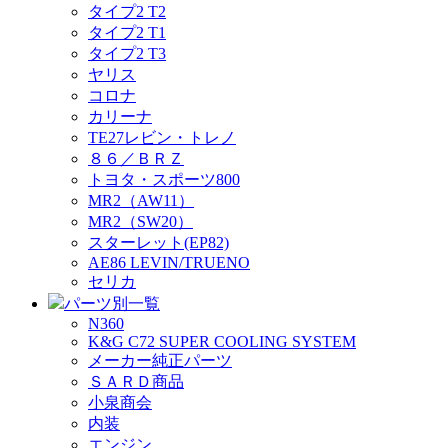
タイプ2 T2
タイプ2 T1
タイプ2 T3
ヤリス
コロナ
カリーナ
TE27レビン・トレノ
８６／ＢＲＺ
トヨタ・スポーツ800
MR2（AW11）
MR2（SW20）
スターレット(EP82)
AE86 LEVIN/TRUENO
セリカ
パーツ別一覧
N360
K&G C72 SUPER COOLING SYSTEM
メーカー純正パーツ
ＳＡＲＤ商品
小泉商会
内装
エンジン