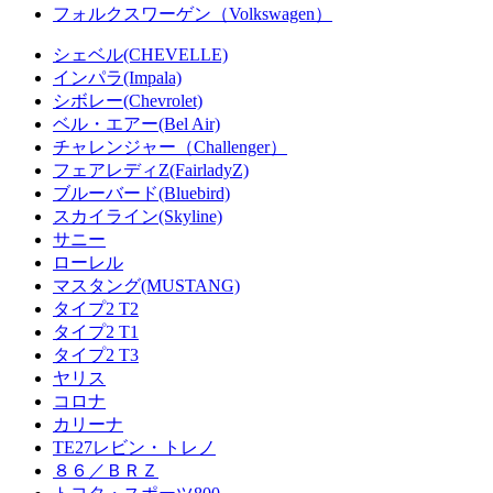
フォルクスワーゲン（Volkswagen）
シェベル(CHEVELLE)
インパラ(Impala)
シボレー(Chevrolet)
ベル・エアー(Bel Air)
チャレンジャー（Challenger）
フェアレディZ(FairladyZ)
ブルーバード(Bluebird)
スカイライン(Skyline)
サニー
ローレル
マスタング(MUSTANG)
タイプ2 T2
タイプ2 T1
タイプ2 T3
ヤリス
コロナ
カリーナ
TE27レビン・トレノ
８６／ＢＲＺ