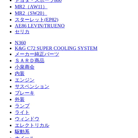
トヨタ・スポーツ800
MR2（AW11）
MR2（SW20）
スターレット(EP82)
AE86 LEVIN/TRUENO
セリカ
N360
K&G C72 SUPER COOLING SYSTEM
メーカー純正パーツ
ＳＡＲＤ商品
小泉商会
内装
エンジン
サスペンション
ブレーキ
外装
ランプ
ライト
ウィンドウ
エレクトリカル
駆動系