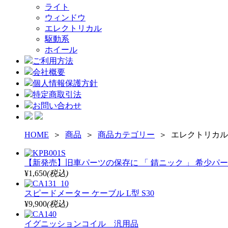
ライト
ウィンドウ
エレクトリカル
駆動系
ホイール
ご利用方法
会社概要
個人情報保護方針
特定商取引法
お問い合わせ
HOME
＞
商品
＞
商品カテゴリー
＞ エレクトリカル
【新発売】旧車パーツの保存に 「 錆ニック 」 希少パ
¥1,650
(税込)
スピードメーター ケーブル L型 S30
¥9,900
(税込)
イグニッションコイル 汎用品