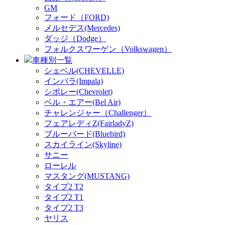
GM
フォード（FORD)
メルセデス(Mercedes)
ダッジ（Dodge）
フォルクスワーゲン（Volkswagen）
車種別一覧
シェベル(CHEVELLE)
インパラ(Impala)
シボレー(Chevrolet)
ベル・エアー(Bel Air)
チャレンジャー（Challenger）
フェアレディZ(FairladyZ)
ブルーバード(Bluebird)
スカイライン(Skyline)
サニー
ローレル
マスタング(MUSTANG)
タイプ2 T2
タイプ2 T1
タイプ2 T3
ヤリス