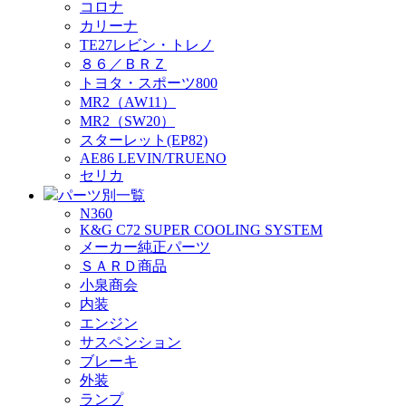
コロナ
カリーナ
TE27レビン・トレノ
８６／ＢＲＺ
トヨタ・スポーツ800
MR2（AW11）
MR2（SW20）
スターレット(EP82)
AE86 LEVIN/TRUENO
セリカ
パーツ別一覧
N360
K&G C72 SUPER COOLING SYSTEM
メーカー純正パーツ
ＳＡＲＤ商品
小泉商会
内装
エンジン
サスペンション
ブレーキ
外装
ランプ