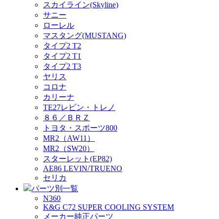
スカイライン(Skyline)
サニー
ローレル
マスタング(MUSTANG)
タイプ2 T2
タイプ2 T1
タイプ2 T3
ヤリス
コロナ
カリーナ
TE27レビン・トレノ
８６／ＢＲＺ
トヨタ・スポーツ800
MR2（AW11）
MR2（SW20）
スターレット(EP82)
AE86 LEVIN/TRUENO
セリカ
パーツ別一覧
N360
K&G C72 SUPER COOLING SYSTEM
メーカー純正パーツ