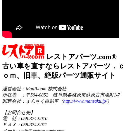
レストアパーツ.com®
古い車を直すならレストアパーツ．ｃ
ｏｍ、旧車、絶版パーツ通販サイト
運営会社：ManBloom 株式会社
所在地 ：〒504-0852 岐阜県各務原市蘇原古市場町1-7
関連会社：まんさく自動車（
http://www.mansaku.jp/
）
【お問合せ先】
電 話：058-374-9010
ＦＡＸ：058-374-9011
メール：info@restore-parts.com