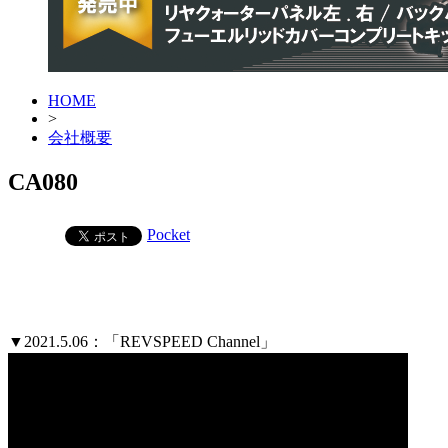
HOME
>
会社概要
CA080
Pocket
▼2021.5.06：「REVSPEED Channel」