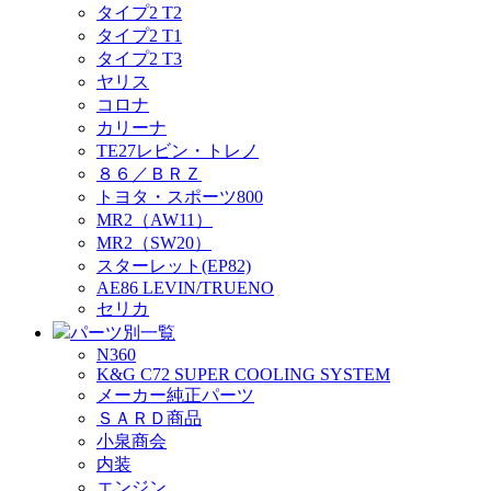
タイプ2 T2
タイプ2 T1
タイプ2 T3
ヤリス
コロナ
カリーナ
TE27レビン・トレノ
８６／ＢＲＺ
トヨタ・スポーツ800
MR2（AW11）
MR2（SW20）
スターレット(EP82)
AE86 LEVIN/TRUENO
セリカ
パーツ別一覧
N360
K&G C72 SUPER COOLING SYSTEM
メーカー純正パーツ
ＳＡＲＤ商品
小泉商会
内装
エンジン