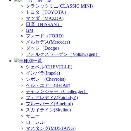
クラシックミニ(CLASSIC MINI)
トヨタ（TOYOTA）
マツダ（MAZDA)
日産（NISSAN）
GM
フォード（FORD)
メルセデス(Mercedes)
ダッジ（Dodge）
フォルクスワーゲン（Volkswagen）
車種別一覧
シェベル(CHEVELLE)
インパラ(Impala)
シボレー(Chevrolet)
ベル・エアー(Bel Air)
チャレンジャー（Challenger）
フェアレディZ(FairladyZ)
ブルーバード(Bluebird)
スカイライン(Skyline)
サニー
ローレル
マスタング(MUSTANG)