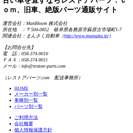
古い車を直すならレストアパーツ．ｃ
ｏｍ、旧車、絶版パーツ通販サイト
運営会社：ManBloom 株式会社
所在地 ：〒504-0852 岐阜県各務原市蘇原古市場町1-7
関連会社：まんさく自動車（
http://www.mansaku.jp/
）
【お問合せ先】
電 話：058-374-9010
ＦＡＸ：058-374-9011
メール：info@restore-parts.com
（レストアパーツ.com 配送事務所）
HOME
メーカー別一覧
車種別一覧
パーツ別一覧
ご利用方法
会社概要
個人情報保護方針