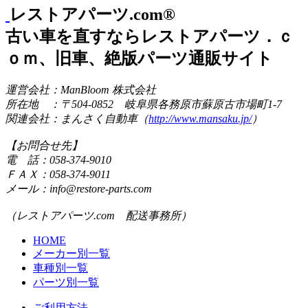
レストアパーツ.com®
古い車を直すならレストアパーツ．ｃ
ｏｍ、旧車、絶版パーツ通販サイト
運営会社：ManBloom 株式会社
所在地 ：〒504-0852 岐阜県各務原市蘇原古市場町1-7
関連会社：まんさく自動車（
http://www.mansaku.jp/
）
【お問合せ先】
電 話：058-374-9010
ＦＡＸ：058-374-9011
メール：info@restore-parts.com
（レストアパーツ.com 配送事務所）
HOME
メーカー別一覧
車種別一覧
パーツ別一覧
ご利用方法