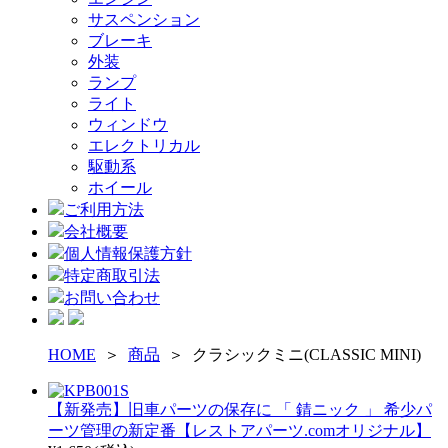
サスペンション
ブレーキ
外装
ランプ
ライト
ウィンドウ
エレクトリカル
駆動系
ホイール
ご利用方法
会社概要
個人情報保護方針
特定商取引法
お問い合わせ
HOME
＞
商品
＞ クラシックミニ(CLASSIC MINI)
【新発売】旧車パーツの保存に 「 錆ニック 」 希少パ
ーツ管理の新定番【レストアパーツ.comオリジナル】