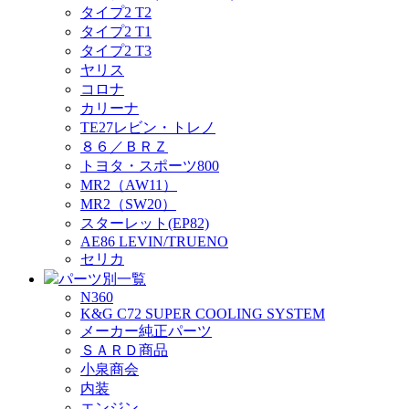
タイプ2 T2
タイプ2 T1
タイプ2 T3
ヤリス
コロナ
カリーナ
TE27レビン・トレノ
８６／ＢＲＺ
トヨタ・スポーツ800
MR2（AW11）
MR2（SW20）
スターレット(EP82)
AE86 LEVIN/TRUENO
セリカ
パーツ別一覧
N360
K&G C72 SUPER COOLING SYSTEM
メーカー純正パーツ
ＳＡＲＤ商品
小泉商会
内装
エンジン