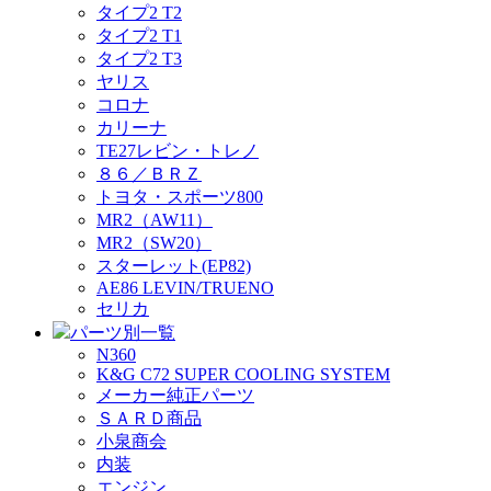
タイプ2 T2
タイプ2 T1
タイプ2 T3
ヤリス
コロナ
カリーナ
TE27レビン・トレノ
８６／ＢＲＺ
トヨタ・スポーツ800
MR2（AW11）
MR2（SW20）
スターレット(EP82)
AE86 LEVIN/TRUENO
セリカ
パーツ別一覧
N360
K&G C72 SUPER COOLING SYSTEM
メーカー純正パーツ
ＳＡＲＤ商品
小泉商会
内装
エンジン