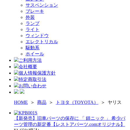
サスペンション
ブレーキ
外装
ランプ
ライト
ウィンドウ
エレクトリカル
駆動系
ホイール
ご利用方法
会社概要
個人情報保護方針
特定商取引法
お問い合わせ
HOME
＞
商品
＞
トヨタ（TOYOTA）
＞ ヤリス
【新発売】旧車パーツの保存に 「 錆ニック 」 希少パ
ーツ管理の新定番【レストアパーツ.comオリジナル】