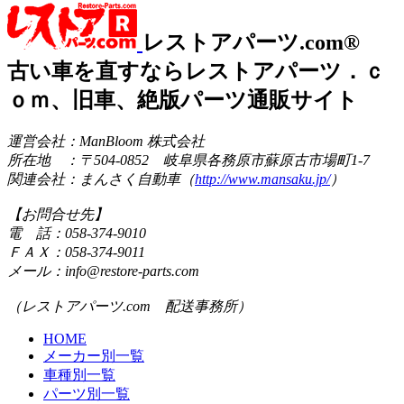
レストアパーツ.com®
古い車を直すならレストアパーツ．ｃ
ｏｍ、旧車、絶版パーツ通販サイト
運営会社：ManBloom 株式会社
所在地 ：〒504-0852 岐阜県各務原市蘇原古市場町1-7
関連会社：まんさく自動車（
http://www.mansaku.jp/
）
【お問合せ先】
電 話：058-374-9010
ＦＡＸ：058-374-9011
メール：info@restore-parts.com
（レストアパーツ.com 配送事務所）
HOME
メーカー別一覧
車種別一覧
パーツ別一覧