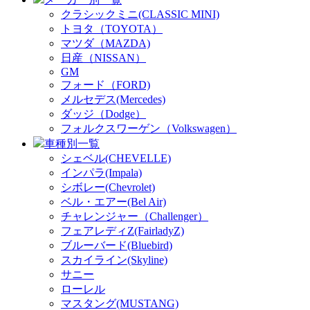
クラシックミニ(CLASSIC MINI)
トヨタ（TOYOTA）
マツダ（MAZDA)
日産（NISSAN）
GM
フォード（FORD)
メルセデス(Mercedes)
ダッジ（Dodge）
フォルクスワーゲン（Volkswagen）
車種別一覧
シェベル(CHEVELLE)
インパラ(Impala)
シボレー(Chevrolet)
ベル・エアー(Bel Air)
チャレンジャー（Challenger）
フェアレディZ(FairladyZ)
ブルーバード(Bluebird)
スカイライン(Skyline)
サニー
ローレル
マスタング(MUSTANG)