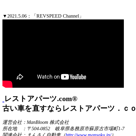
▼2021.5.06：「REVSPEED Channel」
レストアパーツ.com®
古い車を直すならレストアパーツ．ｃ
運営会社：ManBloom 株式会社
所在地 ：〒504-0852 岐阜県各務原市蘇原古市場町1-7
関連会社：まんさく自動車（
http://www.mansaku.jp/
）