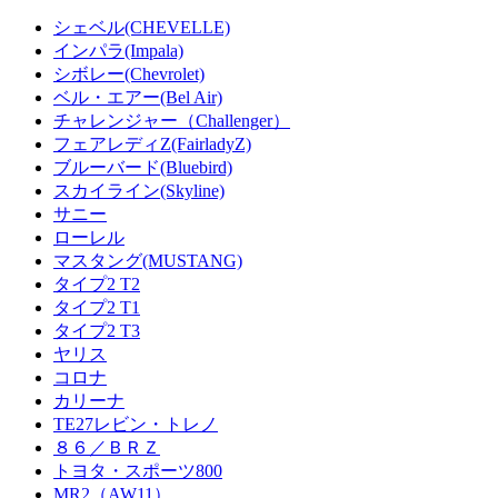
シェベル(CHEVELLE)
インパラ(Impala)
シボレー(Chevrolet)
ベル・エアー(Bel Air)
チャレンジャー（Challenger）
フェアレディZ(FairladyZ)
ブルーバード(Bluebird)
スカイライン(Skyline)
サニー
ローレル
マスタング(MUSTANG)
タイプ2 T2
タイプ2 T1
タイプ2 T3
ヤリス
コロナ
カリーナ
TE27レビン・トレノ
８６／ＢＲＺ
トヨタ・スポーツ800
MR2（AW11）