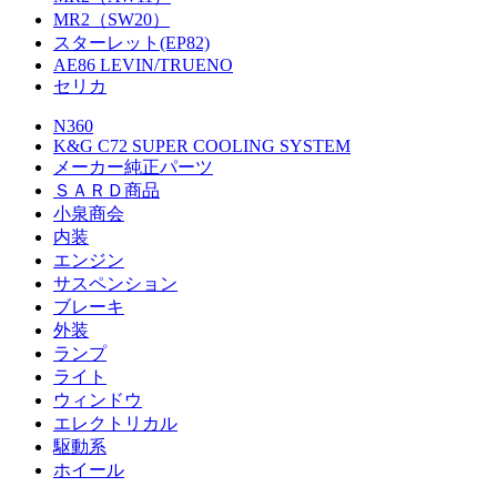
MR2（SW20）
スターレット(EP82)
AE86 LEVIN/TRUENO
セリカ
N360
K&G C72 SUPER COOLING SYSTEM
メーカー純正パーツ
ＳＡＲＤ商品
小泉商会
内装
エンジン
サスペンション
ブレーキ
外装
ランプ
ライト
ウィンドウ
エレクトリカル
駆動系
ホイール