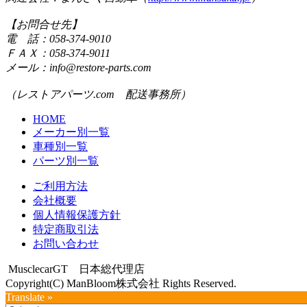
【お問合せ先】
電 話：058-374-9010
ＦＡＸ：058-374-9011
メール：info@restore-parts.com
（レストアパーツ.com 配送事務所）
HOME
メーカー別一覧
車種別一覧
パーツ別一覧
ご利用方法
会社概要
個人情報保護方針
特定商取引法
お問い合わせ
MusclecarGT 日本総代理店
Copyright(C) ManBloom株式会社 Rights Reserved.
Translate »