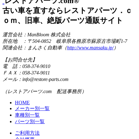
レストアパーツ.com®
古い車を直すならレストアパーツ．ｃ
ｏｍ、旧車、絶版パーツ通販サイト
運営会社：ManBloom 株式会社
所在地 ：〒504-0852 岐阜県各務原市蘇原古市場町1-7
関連会社：まんさく自動車（
http://www.mansaku.jp/
）
【お問合せ先】
電 話：058-374-9010
ＦＡＸ：058-374-9011
メール：info@restore-parts.com
（レストアパーツ.com 配送事務所）
HOME
メーカー別一覧
車種別一覧
パーツ別一覧
ご利用方法