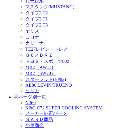
ローレル
マスタング(MUSTANG)
タイプ2 T2
タイプ2 T1
タイプ2 T3
ヤリス
コロナ
カリーナ
TE27レビン・トレノ
８６／ＢＲＺ
トヨタ・スポーツ800
MR2（AW11）
MR2（SW20）
スターレット(EP82)
AE86 LEVIN/TRUENO
セリカ
パーツ別一覧
N360
K&G C72 SUPER COOLING SYSTEM
メーカー純正パーツ
ＳＡＲＤ商品
小泉商会