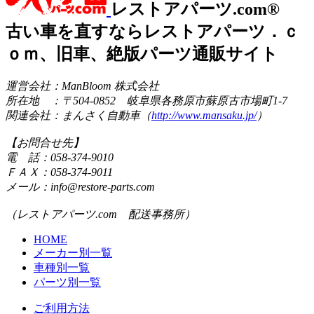
レストアパーツ.com®
古い車を直すならレストアパーツ．ｃ
ｏｍ、旧車、絶版パーツ通販サイト
運営会社：ManBloom 株式会社
所在地 ：〒504-0852 岐阜県各務原市蘇原古市場町1-7
関連会社：まんさく自動車（
http://www.mansaku.jp/
）
【お問合せ先】
電 話：058-374-9010
ＦＡＸ：058-374-9011
メール：info@restore-parts.com
（レストアパーツ.com 配送事務所）
HOME
メーカー別一覧
車種別一覧
パーツ別一覧
ご利用方法