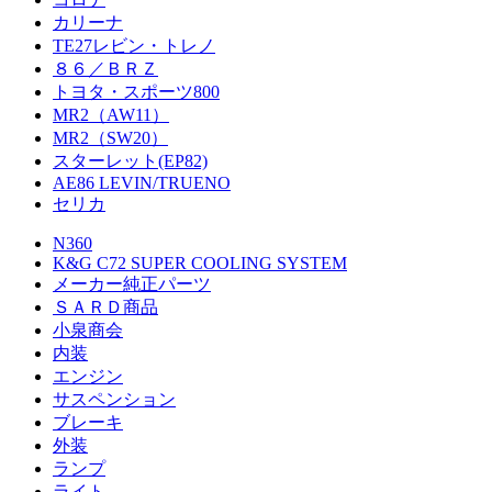
カリーナ
TE27レビン・トレノ
８６／ＢＲＺ
トヨタ・スポーツ800
MR2（AW11）
MR2（SW20）
スターレット(EP82)
AE86 LEVIN/TRUENO
セリカ
N360
K&G C72 SUPER COOLING SYSTEM
メーカー純正パーツ
ＳＡＲＤ商品
小泉商会
内装
エンジン
サスペンション
ブレーキ
外装
ランプ
ライト