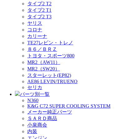
タイプ2 T2
タイプ2 T1
タイプ2 T3
ヤリス
コロナ
カリーナ
TE27レビン・トレノ
８６／ＢＲＺ
トヨタ・スポーツ800
MR2（AW11）
MR2（SW20）
スターレット(EP82)
AE86 LEVIN/TRUENO
セリカ
パーツ別一覧
N360
K&G C72 SUPER COOLING SYSTEM
メーカー純正パーツ
ＳＡＲＤ商品
小泉商会
内装
エンジン