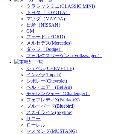
クラシックミニ(CLASSIC MINI)
トヨタ（TOYOTA）
マツダ（MAZDA)
日産（NISSAN）
GM
フォード（FORD)
メルセデス(Mercedes)
ダッジ（Dodge）
フォルクスワーゲン（Volkswagen）
車種別一覧
シェベル(CHEVELLE)
インパラ(Impala)
シボレー(Chevrolet)
ベル・エアー(Bel Air)
チャレンジャー（Challenger）
フェアレディZ(FairladyZ)
ブルーバード(Bluebird)
スカイライン(Skyline)
サニー
ローレル
マスタング(MUSTANG)