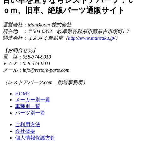
古い車を直すならレストアパーツ．ｃ
ｏｍ、旧車、絶版パーツ通販サイト
運営会社：ManBloom 株式会社
所在地 ：〒504-0852 岐阜県各務原市蘇原古市場町1-7
関連会社：まんさく自動車（
http://www.mansaku.jp/
）
【お問合せ先】
電 話：058-374-9010
ＦＡＸ：058-374-9011
メール：info@restore-parts.com
（レストアパーツ.com 配送事務所）
HOME
メーカー別一覧
車種別一覧
パーツ別一覧
ご利用方法
会社概要
個人情報保護方針