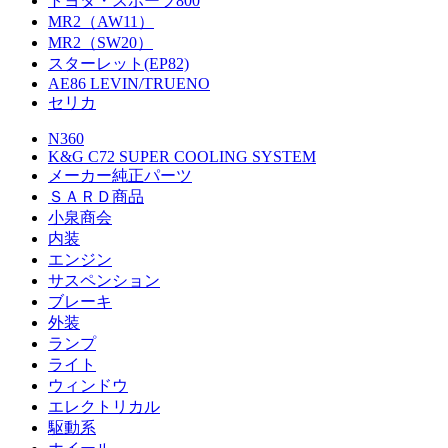
トヨタ・スポーツ800
MR2（AW11）
MR2（SW20）
スターレット(EP82)
AE86 LEVIN/TRUENO
セリカ
N360
K&G C72 SUPER COOLING SYSTEM
メーカー純正パーツ
ＳＡＲＤ商品
小泉商会
内装
エンジン
サスペンション
ブレーキ
外装
ランプ
ライト
ウィンドウ
エレクトリカル
駆動系