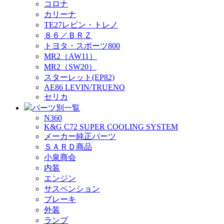
コロナ
カリーナ
TE27レビン・トレノ
８６／ＢＲＺ
トヨタ・スポーツ800
MR2（AW11）
MR2（SW20）
スターレット(EP82)
AE86 LEVIN/TRUENO
セリカ
パーツ別一覧
N360
K&G C72 SUPER COOLING SYSTEM
メーカー純正パーツ
ＳＡＲＤ商品
小泉商会
内装
エンジン
サスペンション
ブレーキ
外装
ランプ