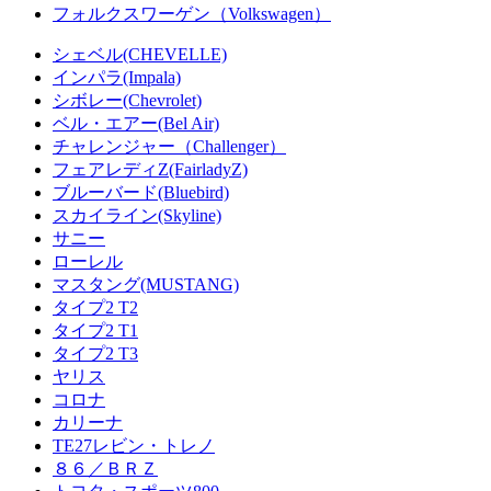
フォルクスワーゲン（Volkswagen）
シェベル(CHEVELLE)
インパラ(Impala)
シボレー(Chevrolet)
ベル・エアー(Bel Air)
チャレンジャー（Challenger）
フェアレディZ(FairladyZ)
ブルーバード(Bluebird)
スカイライン(Skyline)
サニー
ローレル
マスタング(MUSTANG)
タイプ2 T2
タイプ2 T1
タイプ2 T3
ヤリス
コロナ
カリーナ
TE27レビン・トレノ
８６／ＢＲＺ