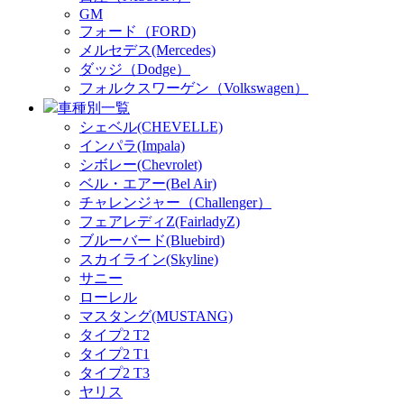
GM
フォード（FORD)
メルセデス(Mercedes)
ダッジ（Dodge）
フォルクスワーゲン（Volkswagen）
車種別一覧
シェベル(CHEVELLE)
インパラ(Impala)
シボレー(Chevrolet)
ベル・エアー(Bel Air)
チャレンジャー（Challenger）
フェアレディZ(FairladyZ)
ブルーバード(Bluebird)
スカイライン(Skyline)
サニー
ローレル
マスタング(MUSTANG)
タイプ2 T2
タイプ2 T1
タイプ2 T3
ヤリス