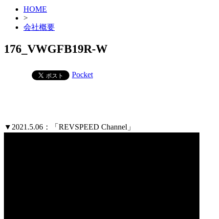
HOME
>
会社概要
176_VWGFB19R-W
Pocket
▼2021.5.06：「REVSPEED Channel」