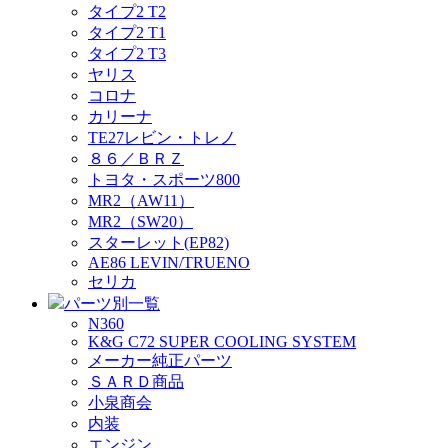
タイプ2 T2
タイプ2 T1
タイプ2 T3
ヤリス
コロナ
カリーナ
TE27レビン・トレノ
８６／ＢＲＺ
トヨタ・スポーツ800
MR2（AW11）
MR2（SW20）
スターレット(EP82)
AE86 LEVIN/TRUENO
セリカ
パーツ別一覧
N360
K&G C72 SUPER COOLING SYSTEM
メーカー純正パーツ
ＳＡＲＤ商品
小泉商会
内装
エンジン