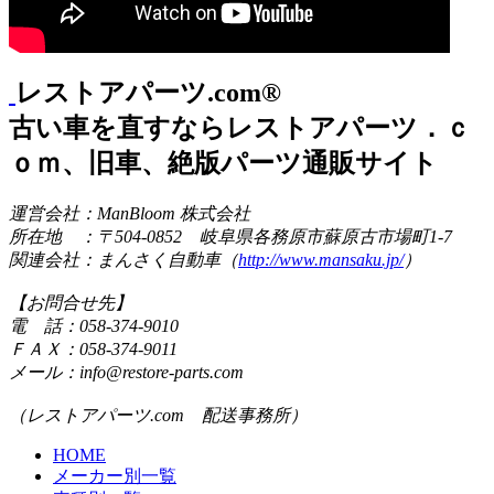
レストアパーツ.com®
古い車を直すならレストアパーツ．ｃ
ｏｍ、旧車、絶版パーツ通販サイト
運営会社：ManBloom 株式会社
所在地 ：〒504-0852 岐阜県各務原市蘇原古市場町1-7
関連会社：まんさく自動車（
http://www.mansaku.jp/
）
【お問合せ先】
電 話：058-374-9010
ＦＡＸ：058-374-9011
メール：info@restore-parts.com
（レストアパーツ.com 配送事務所）
HOME
メーカー別一覧