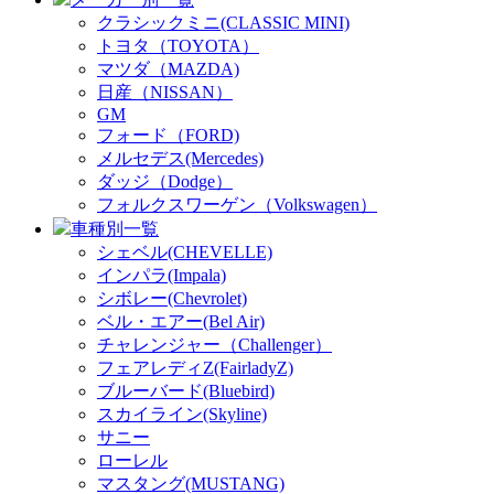
クラシックミニ(CLASSIC MINI)
トヨタ（TOYOTA）
マツダ（MAZDA)
日産（NISSAN）
GM
フォード（FORD)
メルセデス(Mercedes)
ダッジ（Dodge）
フォルクスワーゲン（Volkswagen）
車種別一覧
シェベル(CHEVELLE)
インパラ(Impala)
シボレー(Chevrolet)
ベル・エアー(Bel Air)
チャレンジャー（Challenger）
フェアレディZ(FairladyZ)
ブルーバード(Bluebird)
スカイライン(Skyline)
サニー
ローレル
マスタング(MUSTANG)