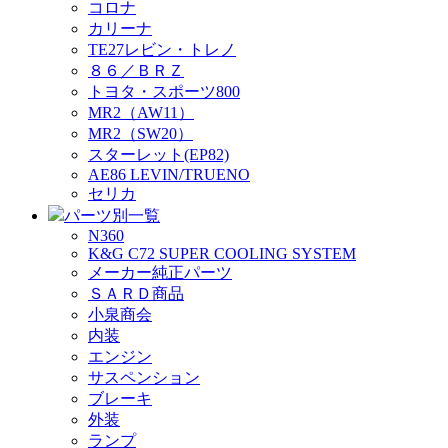
コロナ
カリーナ
TE27レビン・トレノ
８６／ＢＲＺ
トヨタ・スポーツ800
MR2（AW11）
MR2（SW20）
スターレット(EP82)
AE86 LEVIN/TRUENO
セリカ
パーツ別一覧
N360
K&G C72 SUPER COOLING SYSTEM
メーカー純正パーツ
ＳＡＲＤ商品
小泉商会
内装
エンジン
サスペンション
ブレーキ
外装
ランプ