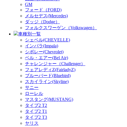
GM
フォード（FORD)
メルセデス(Mercedes)
ダッジ（Dodge）
フォルクスワーゲン（Volkswagen）
車種別一覧
シェベル(CHEVELLE)
インパラ(Impala)
シボレー(Chevrolet)
ベル・エアー(Bel Air)
チャレンジャー（Challenger）
フェアレディZ(FairladyZ)
ブルーバード(Bluebird)
スカイライン(Skyline)
サニー
ローレル
マスタング(MUSTANG)
タイプ2 T2
タイプ2 T1
タイプ2 T3
ヤリス