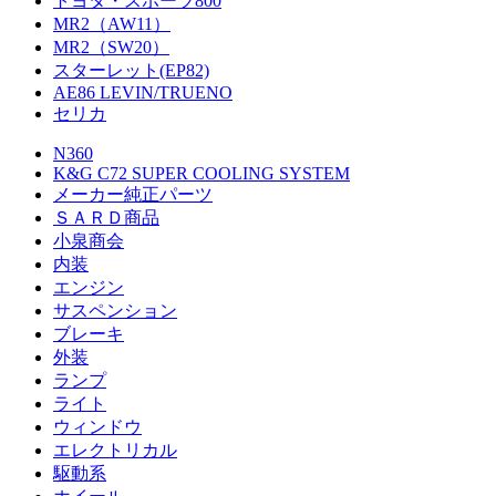
トヨタ・スポーツ800
MR2（AW11）
MR2（SW20）
スターレット(EP82)
AE86 LEVIN/TRUENO
セリカ
N360
K&G C72 SUPER COOLING SYSTEM
メーカー純正パーツ
ＳＡＲＤ商品
小泉商会
内装
エンジン
サスペンション
ブレーキ
外装
ランプ
ライト
ウィンドウ
エレクトリカル
駆動系