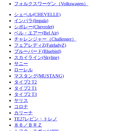
フォルクスワーゲン（Volkswagen）
シェベル(CHEVELLE)
インパラ(Impala)
シボレー(Chevrolet)
ベル・エアー(Bel Air)
チャレンジャー（Challenger）
フェアレディZ(FairladyZ)
ブルーバード(Bluebird)
スカイライン(Skyline)
サニー
ローレル
マスタング(MUSTANG)
タイプ2 T2
タイプ2 T1
タイプ2 T3
ヤリス
コロナ
カリーナ
TE27レビン・トレノ
８６／ＢＲＺ