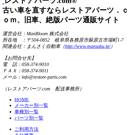
レストアパーツ.com®
古い車を直すならレストアパーツ．ｃ
ｏｍ、旧車、絶版パーツ通販サイト
運営会社：ManBloom 株式会社
所在地 ：〒504-0852 岐阜県各務原市蘇原古市場町1-7
関連会社：まんさく自動車（
http://www.mansaku.jp/
）
【お問合せ先】
電 話：058-374-9010
ＦＡＸ：058-374-9011
メール：info@restore-parts.com
（レストアパーツ.com 配送事務所）
HOME
メーカー別一覧
車種別一覧
パーツ別一覧
ご利用方法