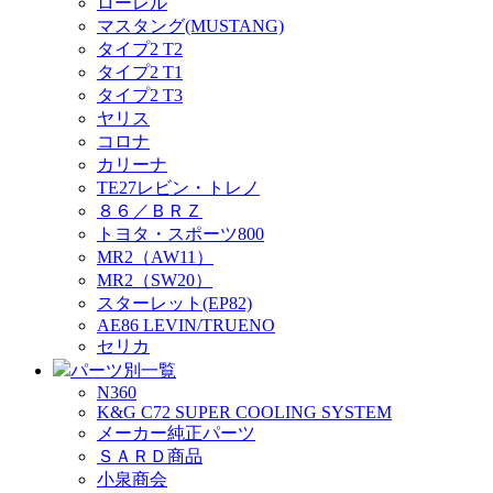
ローレル
マスタング(MUSTANG)
タイプ2 T2
タイプ2 T1
タイプ2 T3
ヤリス
コロナ
カリーナ
TE27レビン・トレノ
８６／ＢＲＺ
トヨタ・スポーツ800
MR2（AW11）
MR2（SW20）
スターレット(EP82)
AE86 LEVIN/TRUENO
セリカ
パーツ別一覧
N360
K&G C72 SUPER COOLING SYSTEM
メーカー純正パーツ
ＳＡＲＤ商品
小泉商会