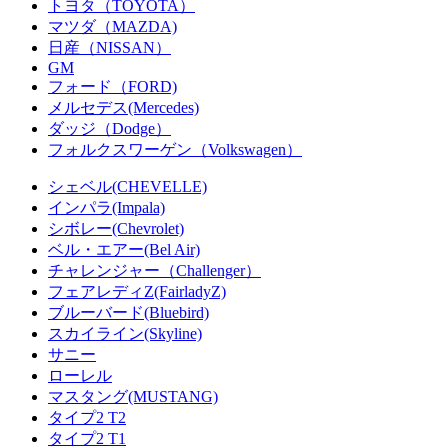
トヨタ（TOYOTA）
マツダ（MAZDA)
日産（NISSAN）
GM
フォード（FORD)
メルセデス(Mercedes)
ダッジ（Dodge）
フォルクスワーゲン（Volkswagen）
シェベル(CHEVELLE)
インパラ(Impala)
シボレー(Chevrolet)
ベル・エアー(Bel Air)
チャレンジャー（Challenger）
フェアレディZ(FairladyZ)
ブルーバード(Bluebird)
スカイライン(Skyline)
サニー
ローレル
マスタング(MUSTANG)
タイプ2 T2
タイプ2 T1