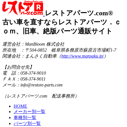
レストアパーツ.com®
古い車を直すならレストアパーツ．ｃ
ｏｍ、旧車、絶版パーツ通販サイト
運営会社：ManBloom 株式会社
所在地 ：〒504-0852 岐阜県各務原市蘇原古市場町1-7
関連会社：まんさく自動車（
http://www.mansaku.jp/
）
【お問合せ先】
電 話：058-374-9010
ＦＡＸ：058-374-9011
メール：info@restore-parts.com
（レストアパーツ.com 配送事務所）
HOME
メーカー別一覧
車種別一覧
パーツ別一覧