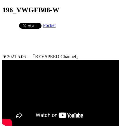
196_VWGFB08-W
Pocket
▼2021.5.06：「REVSPEED Channel」