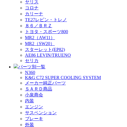
ヤリス
コロナ
カリーナ
TE27レビン・トレノ
８６／ＢＲＺ
トヨタ・スポーツ800
MR2（AW11）
MR2（SW20）
スターレット(EP82)
AE86 LEVIN/TRUENO
セリカ
パーツ別一覧
N360
K&G C72 SUPER COOLING SYSTEM
メーカー純正パーツ
ＳＡＲＤ商品
小泉商会
内装
エンジン
サスペンション
ブレーキ
外装