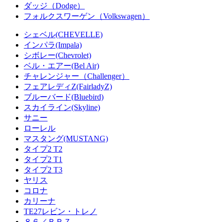
ダッジ（Dodge）
フォルクスワーゲン（Volkswagen）
シェベル(CHEVELLE)
インパラ(Impala)
シボレー(Chevrolet)
ベル・エアー(Bel Air)
チャレンジャー（Challenger）
フェアレディZ(FairladyZ)
ブルーバード(Bluebird)
スカイライン(Skyline)
サニー
ローレル
マスタング(MUSTANG)
タイプ2 T2
タイプ2 T1
タイプ2 T3
ヤリス
コロナ
カリーナ
TE27レビン・トレノ
８６／ＢＲＺ