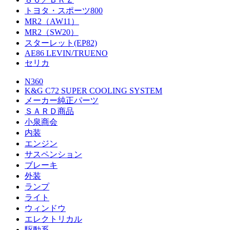
トヨタ・スポーツ800
MR2（AW11）
MR2（SW20）
スターレット(EP82)
AE86 LEVIN/TRUENO
セリカ
N360
K&G C72 SUPER COOLING SYSTEM
メーカー純正パーツ
ＳＡＲＤ商品
小泉商会
内装
エンジン
サスペンション
ブレーキ
外装
ランプ
ライト
ウィンドウ
エレクトリカル
駆動系