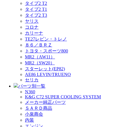
タイプ2 T2
タイプ2 T1
タイプ2 T3
ヤリス
コロナ
カリーナ
TE27レビン・トレノ
８６／ＢＲＺ
トヨタ・スポーツ800
MR2（AW11）
MR2（SW20）
スターレット(EP82)
AE86 LEVIN/TRUENO
セリカ
パーツ別一覧
N360
K&G C72 SUPER COOLING SYSTEM
メーカー純正パーツ
ＳＡＲＤ商品
小泉商会
内装
エンジン