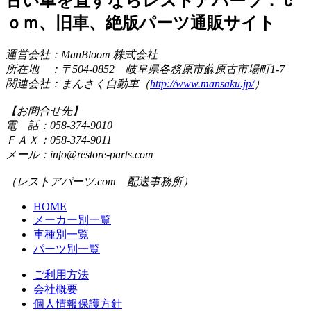
古い車を直すならレストアパーツ．ｃ
ｏｍ、旧車、絶版パーツ通販サイト
運営会社：ManBloom 株式会社
所在地 ：〒504-0852 岐阜県各務原市蘇原古市場町1-7
関連会社：まんさく自動車（
http://www.mansaku.jp/
）
【お問合せ先】
電 話：058-374-9010
ＦＡＸ：058-374-9011
メール：info@restore-parts.com
（レストアパーツ.com 配送事務所）
HOME
メーカー別一覧
車種別一覧
パーツ別一覧
ご利用方法
会社概要
個人情報保護方針