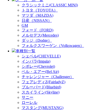
クラシックミニ(CLASSIC MINI)
トヨタ（TOYOTA）
マツダ（MAZDA)
日産（NISSAN）
GM
フォード（FORD)
メルセデス(Mercedes)
ダッジ（Dodge）
フォルクスワーゲン（Volkswagen）
車種別一覧
シェベル(CHEVELLE)
インパラ(Impala)
シボレー(Chevrolet)
ベル・エアー(Bel Air)
チャレンジャー（Challenger）
フェアレディZ(FairladyZ)
ブルーバード(Bluebird)
スカイライン(Skyline)
サニー
ローレル
マスタング(MUSTANG)