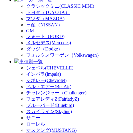
クラシックミニ(CLASSIC MINI)
トヨタ（TOYOTA）
マツダ（MAZDA)
日産（NISSAN）
GM
フォード（FORD)
メルセデス(Mercedes)
ダッジ（Dodge）
フォルクスワーゲン（Volkswagen）
車種別一覧
シェベル(CHEVELLE)
インパラ(Impala)
シボレー(Chevrolet)
ベル・エアー(Bel Air)
チャレンジャー（Challenger）
フェアレディZ(FairladyZ)
ブルーバード(Bluebird)
スカイライン(Skyline)
サニー
ローレル
マスタング(MUSTANG)