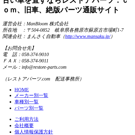
古い車を直すならレストアパーツ．ｃ
ｏｍ、旧車、絶版パーツ通販サイト
運営会社：ManBloom 株式会社
所在地 ：〒504-0852 岐阜県各務原市蘇原古市場町1-7
関連会社：まんさく自動車（
http://www.mansaku.jp/
）
【お問合せ先】
電 話：058-374-9010
ＦＡＸ：058-374-9011
メール：info@restore-parts.com
（レストアパーツ.com 配送事務所）
HOME
メーカー別一覧
車種別一覧
パーツ別一覧
ご利用方法
会社概要
個人情報保護方針