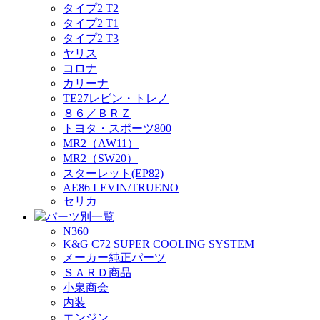
タイプ2 T2
タイプ2 T1
タイプ2 T3
ヤリス
コロナ
カリーナ
TE27レビン・トレノ
８６／ＢＲＺ
トヨタ・スポーツ800
MR2（AW11）
MR2（SW20）
スターレット(EP82)
AE86 LEVIN/TRUENO
セリカ
パーツ別一覧
N360
K&G C72 SUPER COOLING SYSTEM
メーカー純正パーツ
ＳＡＲＤ商品
小泉商会
内装
エンジン