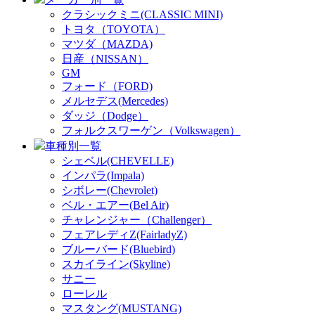
クラシックミニ(CLASSIC MINI)
トヨタ（TOYOTA）
マツダ（MAZDA)
日産（NISSAN）
GM
フォード（FORD)
メルセデス(Mercedes)
ダッジ（Dodge）
フォルクスワーゲン（Volkswagen）
車種別一覧
シェベル(CHEVELLE)
インパラ(Impala)
シボレー(Chevrolet)
ベル・エアー(Bel Air)
チャレンジャー（Challenger）
フェアレディZ(FairladyZ)
ブルーバード(Bluebird)
スカイライン(Skyline)
サニー
ローレル
マスタング(MUSTANG)