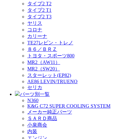
タイプ2 T2
タイプ2 T1
タイプ2 T3
ヤリス
コロナ
カリーナ
TE27レビン・トレノ
８６／ＢＲＺ
トヨタ・スポーツ800
MR2（AW11）
MR2（SW20）
スターレット(EP82)
AE86 LEVIN/TRUENO
セリカ
パーツ別一覧
N360
K&G C72 SUPER COOLING SYSTEM
メーカー純正パーツ
ＳＡＲＤ商品
小泉商会
内装
エンジン