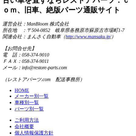
古い車を直すならレストアパーツ．ｃ
ｏｍ、旧車、絶版パーツ通販サイト
運営会社：ManBloom 株式会社
所在地 ：〒504-0852 岐阜県各務原市蘇原古市場町1-7
関連会社：まんさく自動車（
http://www.mansaku.jp/
）
【お問合せ先】
電 話：058-374-9010
ＦＡＸ：058-374-9011
メール：info@restore-parts.com
（レストアパーツ.com 配送事務所）
HOME
メーカー別一覧
車種別一覧
パーツ別一覧
ご利用方法
会社概要
個人情報保護方針