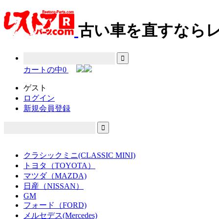
古い車を直すならレ
カートの中
0
ゲスト
ログイン
新規会員登録
クラシックミニ(CLASSIC MINI)
トヨタ（TOYOTA）
マツダ（MAZDA)
日産（NISSAN）
GM
フォード（FORD)
メルセデス(Mercedes)