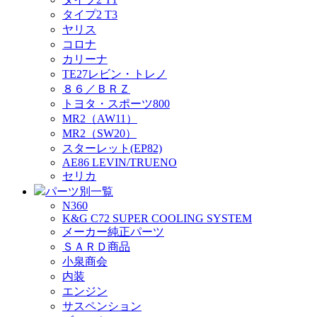
タイプ2 T3
ヤリス
コロナ
カリーナ
TE27レビン・トレノ
８６／ＢＲＺ
トヨタ・スポーツ800
MR2（AW11）
MR2（SW20）
スターレット(EP82)
AE86 LEVIN/TRUENO
セリカ
パーツ別一覧
N360
K&G C72 SUPER COOLING SYSTEM
メーカー純正パーツ
ＳＡＲＤ商品
小泉商会
内装
エンジン
サスペンション