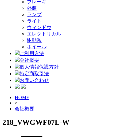
ブレーキ
外装
ランプ
ライト
ウィンドウ
エレクトリカル
駆動系
ホイール
ご利用方法
会社概要
個人情報保護方針
特定商取引法
お問い合わせ
HOME
>
会社概要
218_VWGWF07L-W