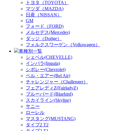
トヨタ（TOYOTA）
マツダ（MAZDA)
日産（NISSAN）
GM
フォード（FORD)
メルセデス(Mercedes)
ダッジ（Dodge）
フォルクスワーゲン（Volkswagen）
車種別一覧
シェベル(CHEVELLE)
インパラ(Impala)
シボレー(Chevrolet)
ベル・エアー(Bel Air)
チャレンジャー（Challenger）
フェアレディZ(FairladyZ)
ブルーバード(Bluebird)
スカイライン(Skyline)
サニー
ローレル
マスタング(MUSTANG)
タイプ2 T2
タイプ2 T1