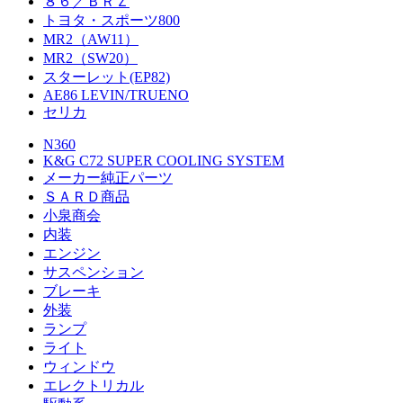
８６／ＢＲＺ
トヨタ・スポーツ800
MR2（AW11）
MR2（SW20）
スターレット(EP82)
AE86 LEVIN/TRUENO
セリカ
N360
K&G C72 SUPER COOLING SYSTEM
メーカー純正パーツ
ＳＡＲＤ商品
小泉商会
内装
エンジン
サスペンション
ブレーキ
外装
ランプ
ライト
ウィンドウ
エレクトリカル