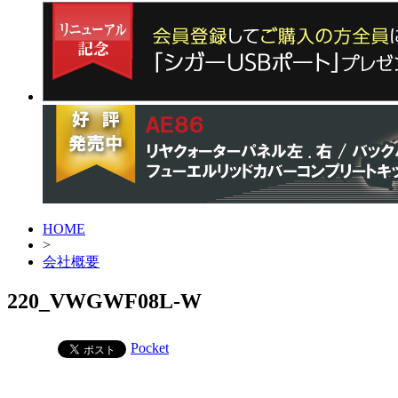
HOME
>
会社概要
220_VWGWF08L-W
Pocket