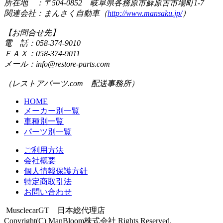
所在地 ：〒504-0852 岐阜県各務原市蘇原古市場町1-7
関連会社：まんさく自動車（
http://www.mansaku.jp/
）
【お問合せ先】
電 話：058-374-9010
ＦＡＸ：058-374-9011
メール：info@restore-parts.com
（レストアパーツ.com 配送事務所）
HOME
メーカー別一覧
車種別一覧
パーツ別一覧
ご利用方法
会社概要
個人情報保護方針
特定商取引法
お問い合わせ
MusclecarGT 日本総代理店
Copyright(C) ManBloom株式会社 Rights Reserved.