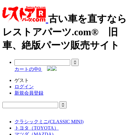
古い車を直すなら
レストアパーツ.com® 旧
車、絶版パーツ販売サイト
カートの中
0
ゲスト
ログイン
新規会員登録
クラシックミニ(CLASSIC MINI)
トヨタ（TOYOTA）
マツダ（MAZDA)