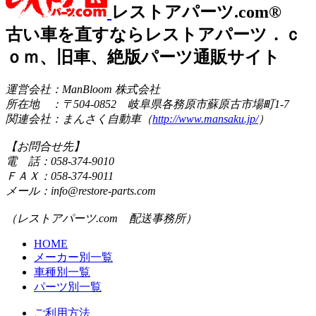
レストアパーツ.com®
古い車を直すならレストアパーツ．ｃ
ｏｍ、旧車、絶版パーツ通販サイト
運営会社：ManBloom 株式会社
所在地 ：〒504-0852 岐阜県各務原市蘇原古市場町1-7
関連会社：まんさく自動車（
http://www.mansaku.jp/
）
【お問合せ先】
電 話：058-374-9010
ＦＡＸ：058-374-9011
メール：info@restore-parts.com
（レストアパーツ.com 配送事務所）
HOME
メーカー別一覧
車種別一覧
パーツ別一覧
ご利用方法