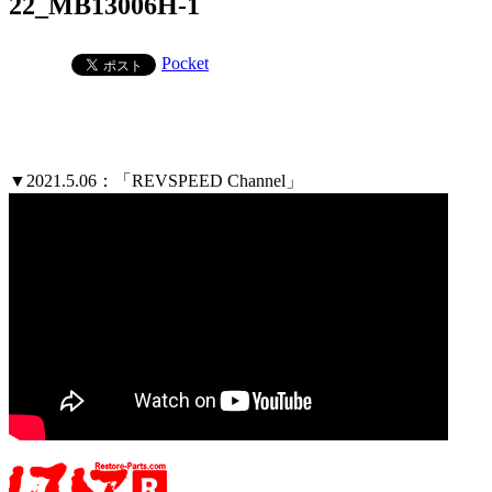
22_MB13006H-1
Pocket
▼2021.5.06：「REVSPEED Channel」