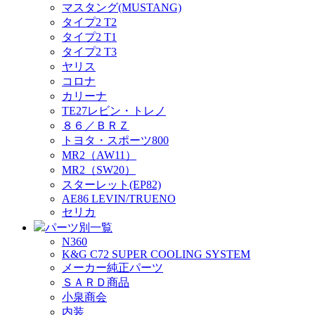
マスタング(MUSTANG)
タイプ2 T2
タイプ2 T1
タイプ2 T3
ヤリス
コロナ
カリーナ
TE27レビン・トレノ
８６／ＢＲＺ
トヨタ・スポーツ800
MR2（AW11）
MR2（SW20）
スターレット(EP82)
AE86 LEVIN/TRUENO
セリカ
パーツ別一覧
N360
K&G C72 SUPER COOLING SYSTEM
メーカー純正パーツ
ＳＡＲＤ商品
小泉商会
内装