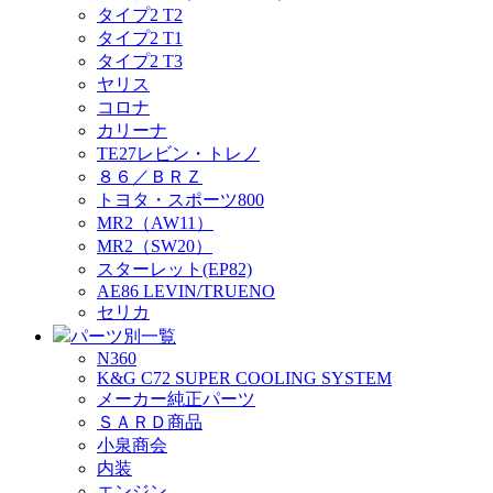
タイプ2 T2
タイプ2 T1
タイプ2 T3
ヤリス
コロナ
カリーナ
TE27レビン・トレノ
８６／ＢＲＺ
トヨタ・スポーツ800
MR2（AW11）
MR2（SW20）
スターレット(EP82)
AE86 LEVIN/TRUENO
セリカ
パーツ別一覧
N360
K&G C72 SUPER COOLING SYSTEM
メーカー純正パーツ
ＳＡＲＤ商品
小泉商会
内装
エンジン