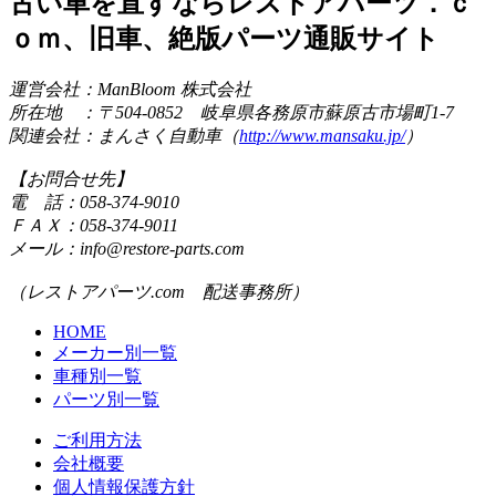
古い車を直すならレストアパーツ．ｃ
ｏｍ、旧車、絶版パーツ通販サイト
運営会社：ManBloom 株式会社
所在地 ：〒504-0852 岐阜県各務原市蘇原古市場町1-7
関連会社：まんさく自動車（
http://www.mansaku.jp/
）
【お問合せ先】
電 話：058-374-9010
ＦＡＸ：058-374-9011
メール：info@restore-parts.com
（レストアパーツ.com 配送事務所）
HOME
メーカー別一覧
車種別一覧
パーツ別一覧
ご利用方法
会社概要
個人情報保護方針