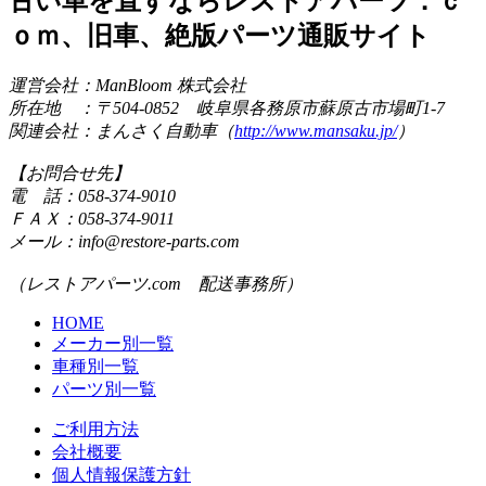
古い車を直すならレストアパーツ．ｃ
ｏｍ、旧車、絶版パーツ通販サイト
運営会社：ManBloom 株式会社
所在地 ：〒504-0852 岐阜県各務原市蘇原古市場町1-7
関連会社：まんさく自動車（
http://www.mansaku.jp/
）
【お問合せ先】
電 話：058-374-9010
ＦＡＸ：058-374-9011
メール：info@restore-parts.com
（レストアパーツ.com 配送事務所）
HOME
メーカー別一覧
車種別一覧
パーツ別一覧
ご利用方法
会社概要
個人情報保護方針