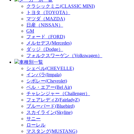
クラシックミニ(CLASSIC MINI)
トヨタ（TOYOTA）
マツダ（MAZDA)
日産（NISSAN）
GM
フォード（FORD)
メルセデス(Mercedes)
ダッジ（Dodge）
フォルクスワーゲン（Volkswagen）
車種別一覧
シェベル(CHEVELLE)
インパラ(Impala)
シボレー(Chevrolet)
ベル・エアー(Bel Air)
チャレンジャー（Challenger）
フェアレディZ(FairladyZ)
ブルーバード(Bluebird)
スカイライン(Skyline)
サニー
ローレル
マスタング(MUSTANG)