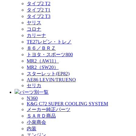
タイプ2 T2
タイプ2 T1
タイプ2 T3
ヤリス
コロナ
カリーナ
TE27レビン・トレノ
８６／ＢＲＺ
トヨタ・スポーツ800
MR2（AW11）
MR2（SW20）
スターレット(EP82)
AE86 LEVIN/TRUENO
セリカ
パーツ別一覧
N360
K&G C72 SUPER COOLING SYSTEM
メーカー純正パーツ
ＳＡＲＤ商品
小泉商会
内装
エンジン