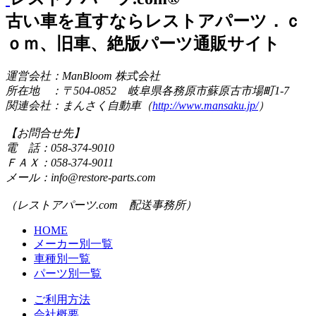
古い車を直すならレストアパーツ．ｃ
ｏｍ、旧車、絶版パーツ通販サイト
運営会社：ManBloom 株式会社
所在地 ：〒504-0852 岐阜県各務原市蘇原古市場町1-7
関連会社：まんさく自動車（
http://www.mansaku.jp/
）
【お問合せ先】
電 話：058-374-9010
ＦＡＸ：058-374-9011
メール：info@restore-parts.com
（レストアパーツ.com 配送事務所）
HOME
メーカー別一覧
車種別一覧
パーツ別一覧
ご利用方法
会社概要