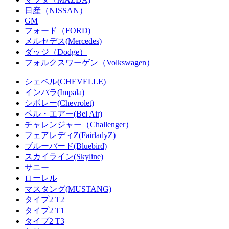
日産（NISSAN）
GM
フォード（FORD)
メルセデス(Mercedes)
ダッジ（Dodge）
フォルクスワーゲン（Volkswagen）
シェベル(CHEVELLE)
インパラ(Impala)
シボレー(Chevrolet)
ベル・エアー(Bel Air)
チャレンジャー（Challenger）
フェアレディZ(FairladyZ)
ブルーバード(Bluebird)
スカイライン(Skyline)
サニー
ローレル
マスタング(MUSTANG)
タイプ2 T2
タイプ2 T1
タイプ2 T3