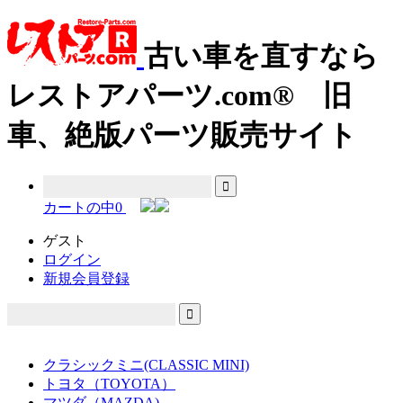
古い車を直すなら
レストアパーツ.com® 旧
車、絶版パーツ販売サイト
カートの中
0
ゲスト
ログイン
新規会員登録
クラシックミニ(CLASSIC MINI)
トヨタ（TOYOTA）
マツダ（MAZDA)