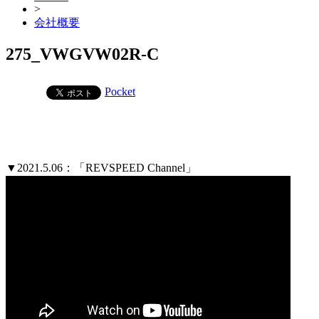
>
会社概要
275_VWGVW02R-C
Pocket
▼2021.5.06：「REVSPEED Channel」