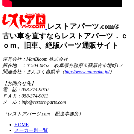
レストアパーツ.com®
古い車を直すならレストアパーツ．ｃ
ｏｍ、旧車、絶版パーツ通販サイト
運営会社：ManBloom 株式会社
所在地 ：〒504-0852 岐阜県各務原市蘇原古市場町1-7
関連会社：まんさく自動車（
http://www.mansaku.jp/
）
【お問合せ先】
電 話：058-374-9010
ＦＡＸ：058-374-9011
メール：info@restore-parts.com
（レストアパーツ.com 配送事務所）
HOME
メーカー別一覧