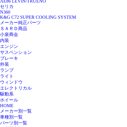
AE86 LEVIN/TRUENO
セリカ
N360
K&G C72 SUPER COOLING SYSTEM
メーカー純正パーツ
ＳＡＲＤ商品
小泉商会
内装
エンジン
サスペンション
ブレーキ
外装
ランプ
ライト
ウィンドウ
エレクトリカル
駆動系
ホイール
HOME
メーカー別一覧
車種別一覧
パーツ別一覧