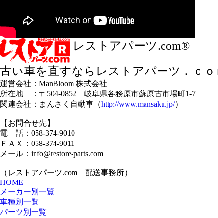
レストアパーツ.com®
古い車を直すならレストアパーツ．ｃｏ
運営会社：ManBloom 株式会社
所在地 ：〒504-0852 岐阜県各務原市蘇原古市場町1-7
関連会社：まんさく自動車（
http://www.mansaku.jp/
）
【お問合せ先】
電 話：058-374-9010
ＦＡＸ：058-374-9011
メール：info@restore-parts.com
（レストアパーツ.com 配送事務所）
HOME
メーカー別一覧
車種別一覧
パーツ別一覧