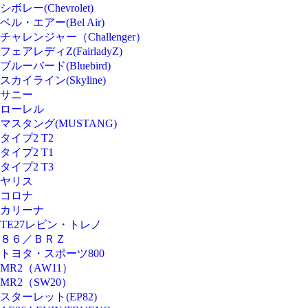
シボレー(Chevrolet)
ベル・エアー(Bel Air)
チャレンジャー（Challenger）
フェアレディZ(FairladyZ)
ブルーバード(Bluebird)
スカイライン(Skyline)
サニー
ローレル
マスタング(MUSTANG)
タイプ2 T2
タイプ2 T1
タイプ2 T3
ヤリス
コロナ
カリーナ
TE27レビン・トレノ
８６／ＢＲＺ
トヨタ・スポーツ800
MR2（AW11）
MR2（SW20）
スターレット(EP82)