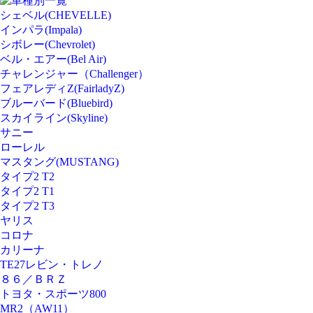
車種別一覧
シェベル(CHEVELLE)
インパラ(Impala)
シボレー(Chevrolet)
ベル・エアー(Bel Air)
チャレンジャー（Challenger）
フェアレディZ(FairladyZ)
ブルーバード(Bluebird)
スカイライン(Skyline)
サニー
ローレル
マスタング(MUSTANG)
タイプ2 T2
タイプ2 T1
タイプ2 T3
ヤリス
コロナ
カリーナ
TE27レビン・トレノ
８６／ＢＲＺ
トヨタ・スポーツ800
MR2（AW11）