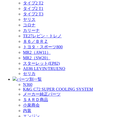
タイプ2 T2
タイプ2 T1
タイプ2 T3
ヤリス
コロナ
カリーナ
TE27レビン・トレノ
８６／ＢＲＺ
トヨタ・スポーツ800
MR2（AW11）
MR2（SW20）
スターレット(EP82)
AE86 LEVIN/TRUENO
セリカ
パーツ別一覧
N360
K&G C72 SUPER COOLING SYSTEM
メーカー純正パーツ
ＳＡＲＤ商品
小泉商会
内装
エンジン