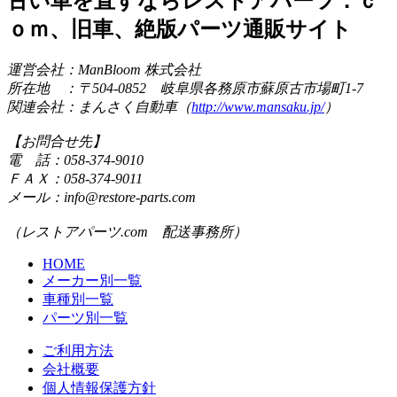
古い車を直すならレストアパーツ．ｃ
ｏｍ、旧車、絶版パーツ通販サイト
運営会社：ManBloom 株式会社
所在地 ：〒504-0852 岐阜県各務原市蘇原古市場町1-7
関連会社：まんさく自動車（
http://www.mansaku.jp/
）
【お問合せ先】
電 話：058-374-9010
ＦＡＸ：058-374-9011
メール：info@restore-parts.com
（レストアパーツ.com 配送事務所）
HOME
メーカー別一覧
車種別一覧
パーツ別一覧
ご利用方法
会社概要
個人情報保護方針