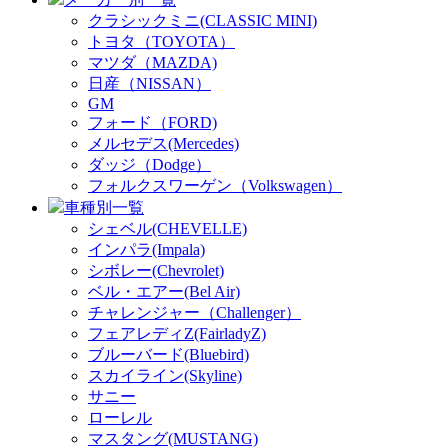
クラシックミニ(CLASSIC MINI)
トヨタ（TOYOTA）
マツダ（MAZDA)
日産（NISSAN）
GM
フォード（FORD)
メルセデス(Mercedes)
ダッジ（Dodge）
フォルクスワーゲン（Volkswagen）
車種別一覧
シェベル(CHEVELLE)
インパラ(Impala)
シボレー(Chevrolet)
ベル・エアー(Bel Air)
チャレンジャー（Challenger）
フェアレディZ(FairladyZ)
ブルーバード(Bluebird)
スカイライン(Skyline)
サニー
ローレル
マスタング(MUSTANG)