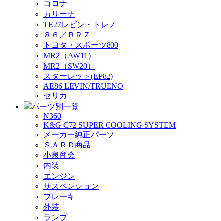
コロナ
カリーナ
TE27レビン・トレノ
８６／ＢＲＺ
トヨタ・スポーツ800
MR2（AW11）
MR2（SW20）
スターレット(EP82)
AE86 LEVIN/TRUENO
セリカ
パーツ別一覧
N360
K&G C72 SUPER COOLING SYSTEM
メーカー純正パーツ
ＳＡＲＤ商品
小泉商会
内装
エンジン
サスペンション
ブレーキ
外装
ランプ