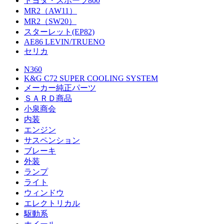
トヨタ・スポーツ800
MR2（AW11）
MR2（SW20）
スターレット(EP82)
AE86 LEVIN/TRUENO
セリカ
N360
K&G C72 SUPER COOLING SYSTEM
メーカー純正パーツ
ＳＡＲＤ商品
小泉商会
内装
エンジン
サスペンション
ブレーキ
外装
ランプ
ライト
ウィンドウ
エレクトリカル
駆動系