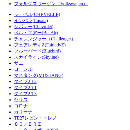
フォルクスワーゲン（Volkswagen）
シェベル(CHEVELLE)
インパラ(Impala)
シボレー(Chevrolet)
ベル・エアー(Bel Air)
チャレンジャー（Challenger）
フェアレディZ(FairladyZ)
ブルーバード(Bluebird)
スカイライン(Skyline)
サニー
ローレル
マスタング(MUSTANG)
タイプ2 T2
タイプ2 T1
タイプ2 T3
ヤリス
コロナ
カリーナ
TE27レビン・トレノ
８６／ＢＲＺ