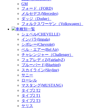
GM
フォード（FORD)
メルセデス(Mercedes)
ダッジ（Dodge）
フォルクスワーゲン（Volkswagen）
車種別一覧
シェベル(CHEVELLE)
インパラ(Impala)
シボレー(Chevrolet)
ベル・エアー(Bel Air)
チャレンジャー（Challenger）
フェアレディZ(FairladyZ)
ブルーバード(Bluebird)
スカイライン(Skyline)
サニー
ローレル
マスタング(MUSTANG)
タイプ2 T2
タイプ2 T1
タイプ2 T3
ヤリス