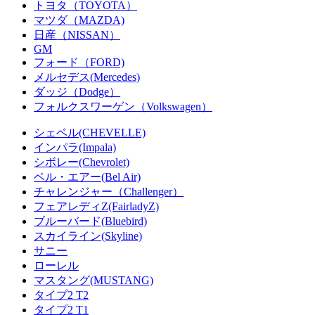
トヨタ（TOYOTA）
マツダ（MAZDA)
日産（NISSAN）
GM
フォード（FORD)
メルセデス(Mercedes)
ダッジ（Dodge）
フォルクスワーゲン（Volkswagen）
シェベル(CHEVELLE)
インパラ(Impala)
シボレー(Chevrolet)
ベル・エアー(Bel Air)
チャレンジャー（Challenger）
フェアレディZ(FairladyZ)
ブルーバード(Bluebird)
スカイライン(Skyline)
サニー
ローレル
マスタング(MUSTANG)
タイプ2 T2
タイプ2 T1