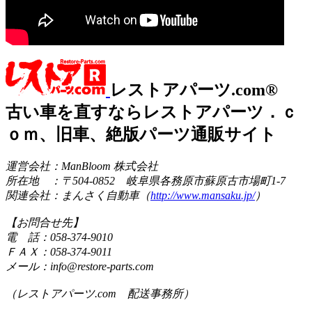
レストアパーツ.com®
古い車を直すならレストアパーツ．ｃ
ｏｍ、旧車、絶版パーツ通販サイト
運営会社：ManBloom 株式会社
所在地 ：〒504-0852 岐阜県各務原市蘇原古市場町1-7
関連会社：まんさく自動車（
http://www.mansaku.jp/
）
【お問合せ先】
電 話：058-374-9010
ＦＡＸ：058-374-9011
メール：info@restore-parts.com
（レストアパーツ.com 配送事務所）