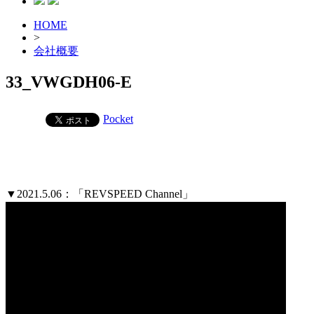
HOME
>
会社概要
33_VWGDH06-E
Pocket
▼2021.5.06：「REVSPEED Channel」