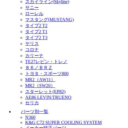
スカイライン(Skyline)
サニー
ローレル
マスタング(MUSTANG)
タイプ2 T2
タイプ2 T1
タイプ2 T3
ヤリス
コロナ
カリーナ
TE27レビン・トレノ
８６／ＢＲＺ
トヨタ・スポーツ800
MR2（AW11）
MR2（SW20）
スターレット(EP82)
AE86 LEVIN/TRUENO
セリカ
パーツ別一覧
N360
K&G C72 SUPER COOLING SYSTEM
メーカー純正パーツ