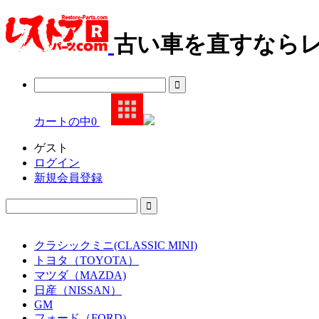
古い車を直すならレ
カートの中
0
ゲスト
ログイン
新規会員登録
クラシックミニ(CLASSIC MINI)
トヨタ（TOYOTA）
マツダ（MAZDA)
日産（NISSAN）
GM
フォード（FORD)