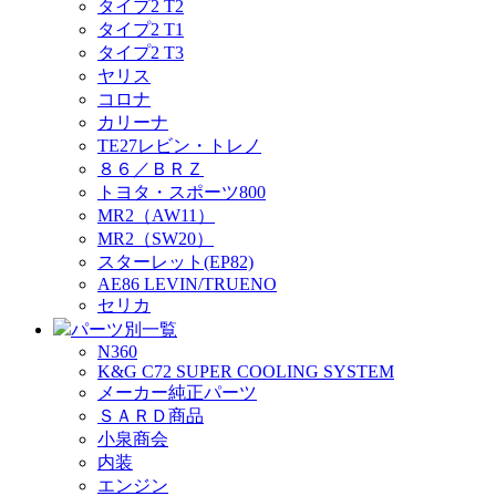
タイプ2 T2
タイプ2 T1
タイプ2 T3
ヤリス
コロナ
カリーナ
TE27レビン・トレノ
８６／ＢＲＺ
トヨタ・スポーツ800
MR2（AW11）
MR2（SW20）
スターレット(EP82)
AE86 LEVIN/TRUENO
セリカ
パーツ別一覧
N360
K&G C72 SUPER COOLING SYSTEM
メーカー純正パーツ
ＳＡＲＤ商品
小泉商会
内装
エンジン