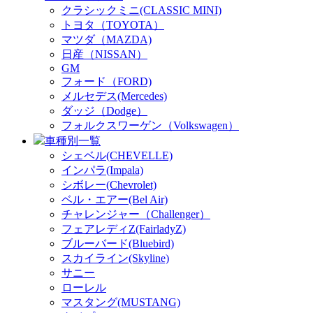
クラシックミニ(CLASSIC MINI)
トヨタ（TOYOTA）
マツダ（MAZDA)
日産（NISSAN）
GM
フォード（FORD)
メルセデス(Mercedes)
ダッジ（Dodge）
フォルクスワーゲン（Volkswagen）
車種別一覧
シェベル(CHEVELLE)
インパラ(Impala)
シボレー(Chevrolet)
ベル・エアー(Bel Air)
チャレンジャー（Challenger）
フェアレディZ(FairladyZ)
ブルーバード(Bluebird)
スカイライン(Skyline)
サニー
ローレル
マスタング(MUSTANG)