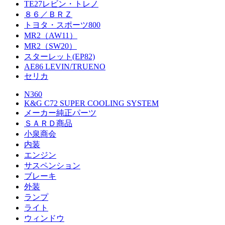
TE27レビン・トレノ
８６／ＢＲＺ
トヨタ・スポーツ800
MR2（AW11）
MR2（SW20）
スターレット(EP82)
AE86 LEVIN/TRUENO
セリカ
N360
K&G C72 SUPER COOLING SYSTEM
メーカー純正パーツ
ＳＡＲＤ商品
小泉商会
内装
エンジン
サスペンション
ブレーキ
外装
ランプ
ライト
ウィンドウ