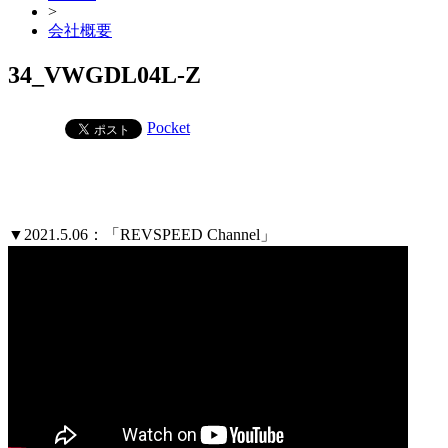
>
会社概要
34_VWGDL04L-Z
Pocket
▼2021.5.06：「REVSPEED Channel」