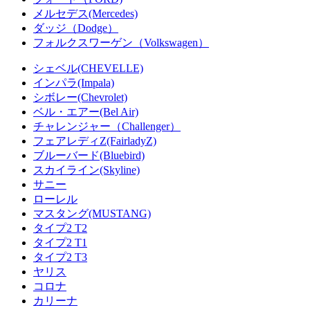
メルセデス(Mercedes)
ダッジ（Dodge）
フォルクスワーゲン（Volkswagen）
シェベル(CHEVELLE)
インパラ(Impala)
シボレー(Chevrolet)
ベル・エアー(Bel Air)
チャレンジャー（Challenger）
フェアレディZ(FairladyZ)
ブルーバード(Bluebird)
スカイライン(Skyline)
サニー
ローレル
マスタング(MUSTANG)
タイプ2 T2
タイプ2 T1
タイプ2 T3
ヤリス
コロナ
カリーナ