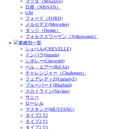
マツダ（MAZDA)
日産（NISSAN）
GM
フォード（FORD)
メルセデス(Mercedes)
ダッジ（Dodge）
フォルクスワーゲン（Volkswagen）
車種別一覧
シェベル(CHEVELLE)
インパラ(Impala)
シボレー(Chevrolet)
ベル・エアー(Bel Air)
チャレンジャー（Challenger）
フェアレディZ(FairladyZ)
ブルーバード(Bluebird)
スカイライン(Skyline)
サニー
ローレル
マスタング(MUSTANG)
タイプ2 T2
タイプ2 T1
タイプ2 T3