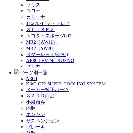
ヤリス
コロナ
カリーナ
TE27レビン・トレノ
８６／ＢＲＺ
トヨタ・スポーツ800
MR2（AW11）
MR2（SW20）
スターレット(EP82)
AE86 LEVIN/TRUENO
セリカ
パーツ別一覧
N360
K&G C72 SUPER COOLING SYSTEM
メーカー純正パーツ
ＳＡＲＤ商品
小泉商会
内装
エンジン
サスペンション
ブレーキ