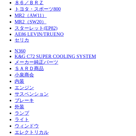
８６／ＢＲＺ
トヨタ・スポーツ800
MR2（AW11）
MR2（SW20）
スターレット(EP82)
AE86 LEVIN/TRUENO
セリカ
N360
K&G C72 SUPER COOLING SYSTEM
メーカー純正パーツ
ＳＡＲＤ商品
小泉商会
内装
エンジン
サスペンション
ブレーキ
外装
ランプ
ライト
ウィンドウ
エレクトリカル