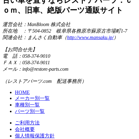
古い車を直すならレストアパーツ．ｃ
ｏｍ、旧車、絶版パーツ通販サイト
運営会社：ManBloom 株式会社
所在地 ：〒504-0852 岐阜県各務原市蘇原古市場町1-7
関連会社：まんさく自動車（
http://www.mansaku.jp/
）
【お問合せ先】
電 話：058-374-9010
ＦＡＸ：058-374-9011
メール：info@restore-parts.com
（レストアパーツ.com 配送事務所）
HOME
メーカー別一覧
車種別一覧
パーツ別一覧
ご利用方法
会社概要
個人情報保護方針