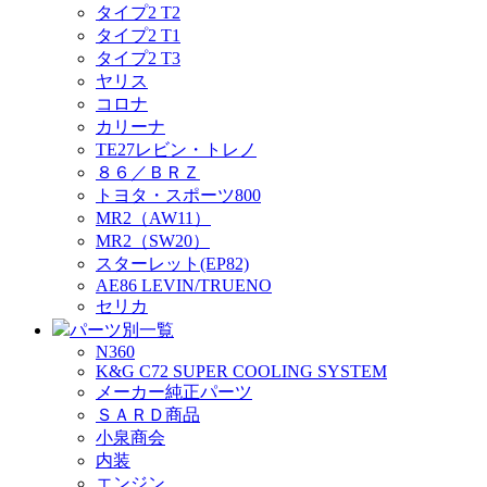
タイプ2 T2
タイプ2 T1
タイプ2 T3
ヤリス
コロナ
カリーナ
TE27レビン・トレノ
８６／ＢＲＺ
トヨタ・スポーツ800
MR2（AW11）
MR2（SW20）
スターレット(EP82)
AE86 LEVIN/TRUENO
セリカ
パーツ別一覧
N360
K&G C72 SUPER COOLING SYSTEM
メーカー純正パーツ
ＳＡＲＤ商品
小泉商会
内装
エンジン