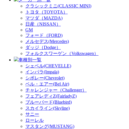
クラシックミニ(CLASSIC MINI)
トヨタ（TOYOTA）
マツダ（MAZDA)
日産（NISSAN）
GM
フォード（FORD)
メルセデス(Mercedes)
ダッジ（Dodge）
フォルクスワーゲン（Volkswagen）
車種別一覧
シェベル(CHEVELLE)
インパラ(Impala)
シボレー(Chevrolet)
ベル・エアー(Bel Air)
チャレンジャー（Challenger）
フェアレディZ(FairladyZ)
ブルーバード(Bluebird)
スカイライン(Skyline)
サニー
ローレル
マスタング(MUSTANG)