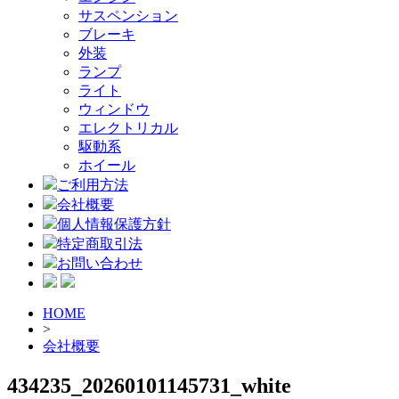
サスペンション
ブレーキ
外装
ランプ
ライト
ウィンドウ
エレクトリカル
駆動系
ホイール
ご利用方法
会社概要
個人情報保護方針
特定商取引法
お問い合わせ
HOME
>
会社概要
434235_20260101145731_white