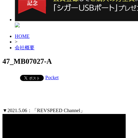
HOME
>
会社概要
47_MB07027-A
Pocket
▼2021.5.06：「REVSPEED Channel」