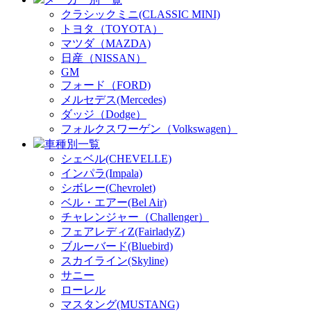
クラシックミニ(CLASSIC MINI)
トヨタ（TOYOTA）
マツダ（MAZDA)
日産（NISSAN）
GM
フォード（FORD)
メルセデス(Mercedes)
ダッジ（Dodge）
フォルクスワーゲン（Volkswagen）
車種別一覧
シェベル(CHEVELLE)
インパラ(Impala)
シボレー(Chevrolet)
ベル・エアー(Bel Air)
チャレンジャー（Challenger）
フェアレディZ(FairladyZ)
ブルーバード(Bluebird)
スカイライン(Skyline)
サニー
ローレル
マスタング(MUSTANG)