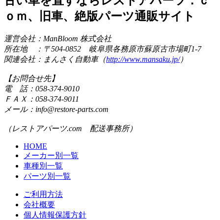
古い車を直すならレストアパーツ．ｃ
ｏｍ、旧車、絶版パーツ通販サイト
運営会社：ManBloom 株式会社
所在地 ：〒504-0852 岐阜県各務原市蘇原古市場町1-7
関連会社：まんさく自動車（
http://www.mansaku.jp/
）
【お問合せ先】
電 話：058-374-9010
ＦＡＸ：058-374-9011
メール：info@restore-parts.com
（レストアパーツ.com 配送事務所）
HOME
メーカー別一覧
車種別一覧
パーツ別一覧
ご利用方法
会社概要
個人情報保護方針