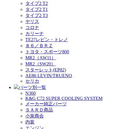
タイプ2 T2
タイプ2 T1
タイプ2 T3
ヤリス
コロナ
カリーナ
TE27レビン・トレノ
８６／ＢＲＺ
トヨタ・スポーツ800
MR2（AW11）
MR2（SW20）
スターレット(EP82)
AE86 LEVIN/TRUENO
セリカ
パーツ別一覧
N360
K&G C72 SUPER COOLING SYSTEM
メーカー純正パーツ
ＳＡＲＤ商品
小泉商会
内装
エンジン