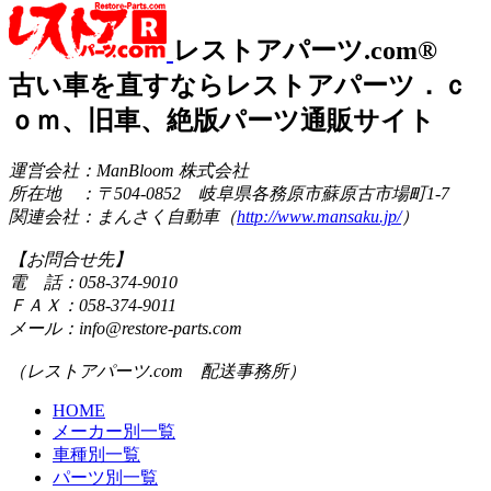
レストアパーツ.com®
古い車を直すならレストアパーツ．ｃ
ｏｍ、旧車、絶版パーツ通販サイト
運営会社：ManBloom 株式会社
所在地 ：〒504-0852 岐阜県各務原市蘇原古市場町1-7
関連会社：まんさく自動車（
http://www.mansaku.jp/
）
【お問合せ先】
電 話：058-374-9010
ＦＡＸ：058-374-9011
メール：info@restore-parts.com
（レストアパーツ.com 配送事務所）
HOME
メーカー別一覧
車種別一覧
パーツ別一覧