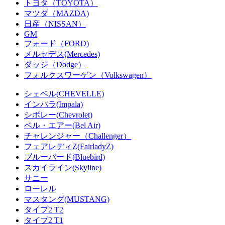
トヨタ（TOYOTA）
マツダ（MAZDA)
日産（NISSAN）
GM
フォード（FORD)
メルセデス(Mercedes)
ダッジ（Dodge）
フォルクスワーゲン（Volkswagen）
シェベル(CHEVELLE)
インパラ(Impala)
シボレー(Chevrolet)
ベル・エアー(Bel Air)
チャレンジャー（Challenger）
フェアレディZ(FairladyZ)
ブルーバード(Bluebird)
スカイライン(Skyline)
サニー
ローレル
マスタング(MUSTANG)
タイプ2 T2
タイプ2 T1