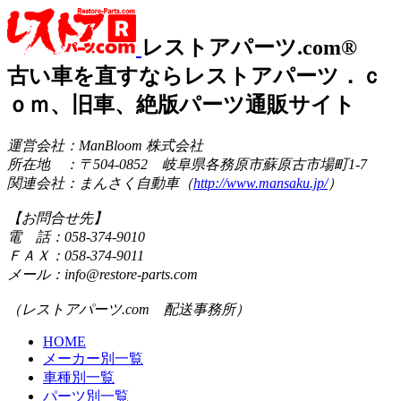
レストアパーツ.com®
古い車を直すならレストアパーツ．ｃ
ｏｍ、旧車、絶版パーツ通販サイト
運営会社：ManBloom 株式会社
所在地 ：〒504-0852 岐阜県各務原市蘇原古市場町1-7
関連会社：まんさく自動車（
http://www.mansaku.jp/
）
【お問合せ先】
電 話：058-374-9010
ＦＡＸ：058-374-9011
メール：info@restore-parts.com
（レストアパーツ.com 配送事務所）
HOME
メーカー別一覧
車種別一覧
パーツ別一覧