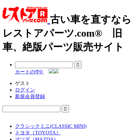
古い車を直すなら
レストアパーツ.com® 旧
車、絶版パーツ販売サイト
カートの中
0
ゲスト
ログイン
新規会員登録
クラシックミニ(CLASSIC MINI)
トヨタ（TOYOTA）
マツダ（MAZDA)