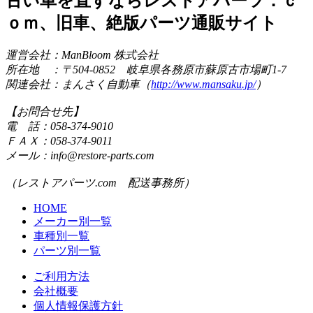
古い車を直すならレストアパーツ．ｃ
ｏｍ、旧車、絶版パーツ通販サイト
運営会社：ManBloom 株式会社
所在地 ：〒504-0852 岐阜県各務原市蘇原古市場町1-7
関連会社：まんさく自動車（
http://www.mansaku.jp/
）
【お問合せ先】
電 話：058-374-9010
ＦＡＸ：058-374-9011
メール：info@restore-parts.com
（レストアパーツ.com 配送事務所）
HOME
メーカー別一覧
車種別一覧
パーツ別一覧
ご利用方法
会社概要
個人情報保護方針