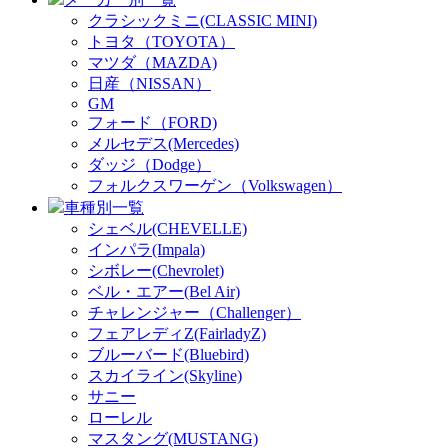
クラシックミニ(CLASSIC MINI)
トヨタ（TOYOTA）
マツダ（MAZDA)
日産（NISSAN）
GM
フォード（FORD)
メルセデス(Mercedes)
ダッジ（Dodge）
フォルクスワーゲン（Volkswagen）
車種別一覧
シェベル(CHEVELLE)
インパラ(Impala)
シボレー(Chevrolet)
ベル・エアー(Bel Air)
チャレンジャー（Challenger）
フェアレディZ(FairladyZ)
ブルーバード(Bluebird)
スカイライン(Skyline)
サニー
ローレル
マスタング(MUSTANG)