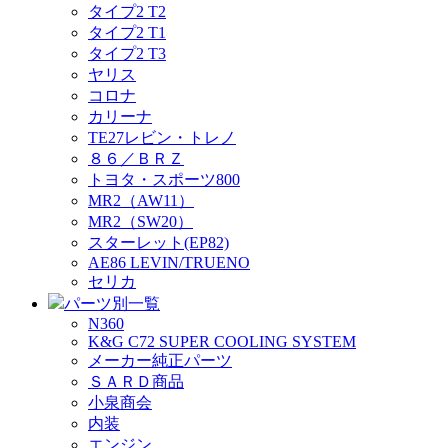
タイプ2 T2
タイプ2 T1
タイプ2 T3
ヤリス
コロナ
カリーナ
TE27レビン・トレノ
８６／ＢＲＺ
トヨタ・スポーツ800
MR2（AW11）
MR2（SW20）
スターレット(EP82)
AE86 LEVIN/TRUENO
セリカ
パーツ別一覧
N360
K&G C72 SUPER COOLING SYSTEM
メーカー純正パーツ
ＳＡＲＤ商品
小泉商会
内装
エンジン