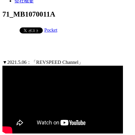
会社概要
71_MB1070011A
Pocket
▼2021.5.06：「REVSPEED Channel」