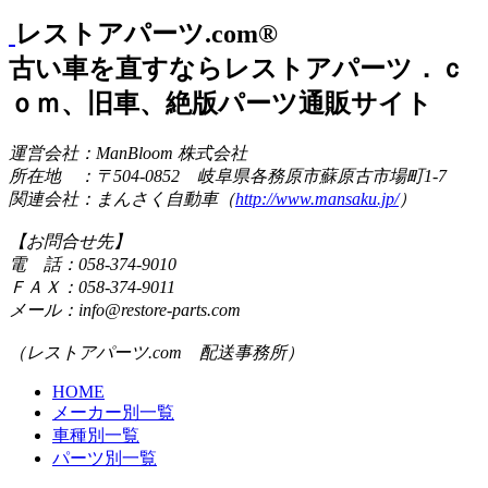
レストアパーツ.com®
古い車を直すならレストアパーツ．ｃ
ｏｍ、旧車、絶版パーツ通販サイト
運営会社：ManBloom 株式会社
所在地 ：〒504-0852 岐阜県各務原市蘇原古市場町1-7
関連会社：まんさく自動車（
http://www.mansaku.jp/
）
【お問合せ先】
電 話：058-374-9010
ＦＡＸ：058-374-9011
メール：info@restore-parts.com
（レストアパーツ.com 配送事務所）
HOME
メーカー別一覧
車種別一覧
パーツ別一覧