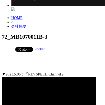
HOME
>
会社概要
72_MB1070011B-3
Pocket
▼2021.5.06：「REVSPEED Channel」