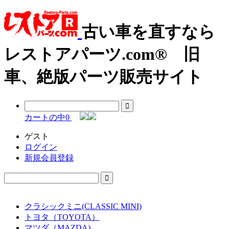
古い車を直すなら
レストアパーツ.com® 旧
車、絶版パーツ販売サイト
カートの中
0
ゲスト
ログイン
新規会員登録
クラシックミニ(CLASSIC MINI)
トヨタ（TOYOTA）
マツダ（MAZDA)